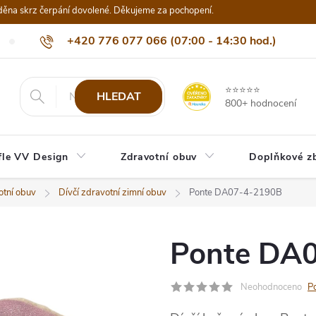
děna skrz čerpání dovolené. Děkujeme za pochopení.
+420 776 077 066 (07:00 - 14:30 hod.)
Nejčastější dotazy
Naši odběratelé
Doprava a platba
Be
info@eshop-vvdesign.cz
⭐⭐⭐⭐⭐
HLEDAT
800+ hodnocení
fle VV Design
Zdravotní obuv
Doplňkové z
otní obuv
Dívčí zdravotní zimní obuv
Ponte DA07-4-2190B
Ponte DA
Neohodnoceno
P