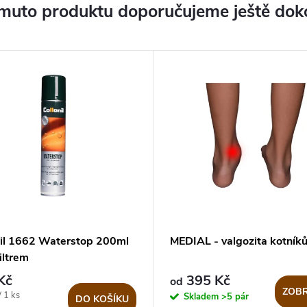
muto produktu doporučujeme ještě dok
nil 1662 Waterstop 200ml
MEDIAL - valgozita kotník
iltrem
Kč
395 Kč
od
ZOBR
 1 ks
Skladem
>5 pár
DO KOŠÍKU