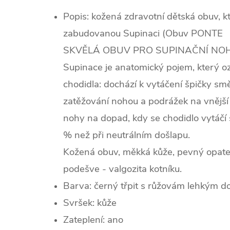
Popis: kožená zdravotní dětská obuv, k
zabudovanou Supinaci (Obuv PONTE
SKVĚLÁ OBUV PRO SUPINAČNÍ NOH
Supinace je anatomický pojem, který o
chodidla: dochází k vytáčení špičky sm
zatěžování nohou a podrážek na vnější 
nohy na dopad, kdy se chodidlo vytáčí
% než při neutrálním došlapu.
Kožená obuv, měkká kůže, pevný opate
podešve - valgozita kotníku.
Barva: černý třpit s růžovám lehkým 
Svršek:
kůž
e
Zateplení: ano