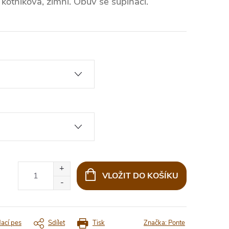
kotníková, zimní. Obuv se supinací.
VLOŽIT DO KOŠÍKU
dací pes
Sdílet
Tisk
Značka:
Ponte