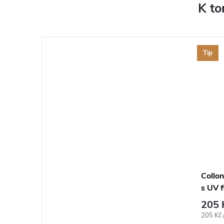
K to
Tip
Collo
s UV f
205 
Měrná
205 Kč /