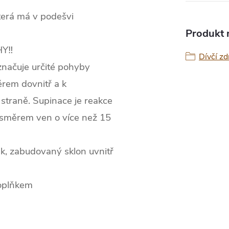
terá má v podešvi
Produkt n
Y‼️
Dívčí zd
značuje určité pohyby
ěrem dovnitř a k
straně. Supinace je reakce
 směrem ven o více než 15
k, zabudovaný sklon uvnitř
doplňkem