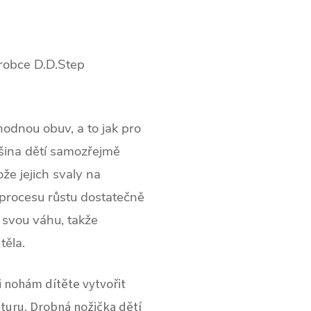
robce D.D.Step
hodnou obuv, a to jak pro
ětšina dětí samozřejmě
že jejich svaly na
procesu růstu dostatečně
 svou váhu, takže
těla.
nohám dítěte vytvořit
turu.
Drobná nožička dětí