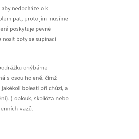
, aby nedocházelo k
olem pat, proto jim musíme
která poskytuje pevné
je nosit boty se supinací
 podrážku ohýbáme
ná s osou holeně, čímž
kékoli bolesti při chůzi, a
í). ) oblouk, skolióza nebo
lenních vazů.