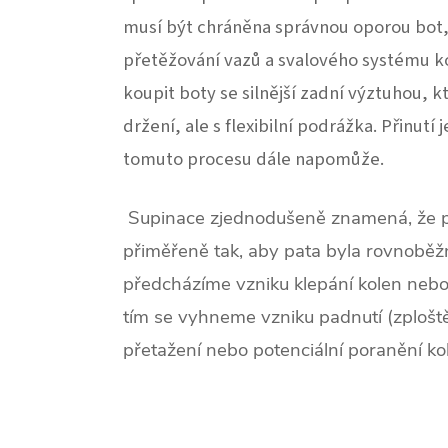
musí být chráněna správnou oporou bot
přetěžování vazů a svalového systému k
koupit boty se silnější zadní výztuhou, 
držení, ale s flexibilní podrážka.
Přinutí 
tomuto procesu dále napomůže.
Supinace zjednodušeně znamená, že
přiměřeně tak, aby pata byla rovnoběž
předcházíme vzniku klepání kolen nebo ja
tím se vyhneme vzniku padnutí (zploštěn
přetažení nebo potenciální poranění ko