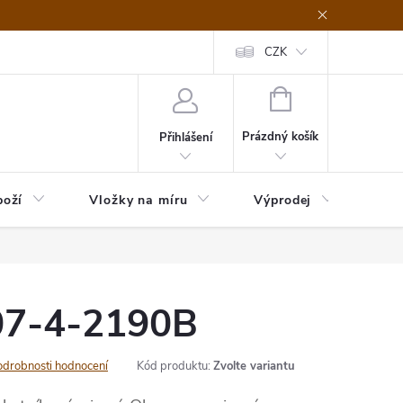
nefit Plus - platba
Obchodní podmínky
Vrácení, výměna nebo rekl
CZK
NÁKUPNÍ
KOŠÍK
Prázdný košík
Přihlášení
boží
Vložky na míru
Výprodej
B2B
07-4-2190B
odrobnosti hodnocení
Kód produktu:
Zvolte variantu