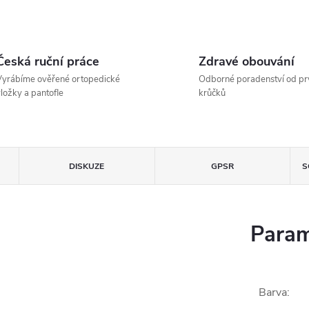
Česká ruční práce
Zdravé obouvání
yrábíme ověřené ortopedické
Odborné poradenství od pr
ložky a pantofle
krůčků
DISKUZE
GPSR
S
Param
Barva
: