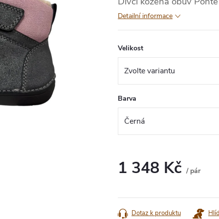
Dívčí kožená obuv Ponte 
Detailní informace
Velikost
Barva
1 348 Kč
/ pár
Měrná
cena:
Dotaz k produktu
Hlí