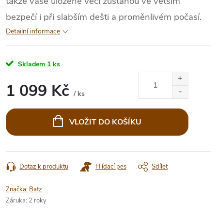
takže vaše uložené věci zůstanou ve větším
bezpečí i při slabším dešti a proměnlivém počasí.
Detailní informace
Skladem
1 ks
1 099 Kč
/ ks
Měrná
cena:
VLOŽIT DO KOŠÍKU
Dotaz k produktu
Hlídací pes
Sdílet
Značka:
Batz
Záruka
:
2 roky