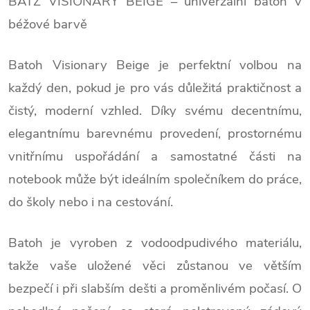
BATZ VISIONARY BEIGE – univerzální batoh v
béžové barvě
Batoh Visionary Beige
je perfektní volbou na
každý den, pokud je pro vás důležitá
praktičnost a
čistý, moderní vzhled
. Díky svému decentnímu,
elegantnímu barevnému provedení,
prostornému
vnitřnímu uspořádání
a
samostatné části na
notebook
může být ideálním společníkem do práce,
do školy nebo i na cestování.
Batoh je vyroben
z vodoodpudivého materiálu
,
takže vaše uložené věci zůstanou ve větším
bezpečí i při slabším dešti a proměnlivém počasí. O