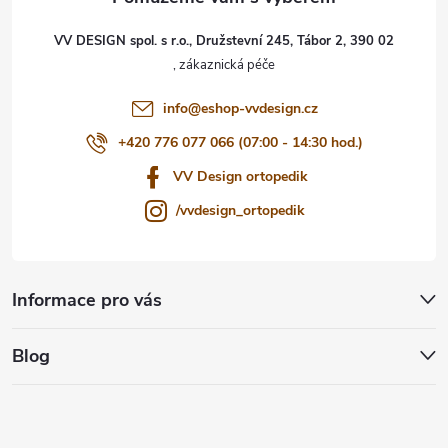
t
VV DESIGN spol. s r.o., Družstevní 245, Tábor 2, 390 02
í
info
@
eshop-vvdesign.cz
+420 776 077 066 (07:00 - 14:30 hod.)
VV Design ortopedik
/vvdesign_ortopedik
Informace pro vás
Blog