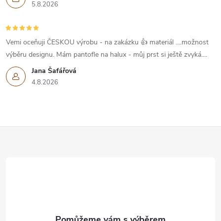
5.8.2026
Vemi oceňuji ČESKOU výrobu - na zakázku 👍 materiál ....možnost
výběru designu. Mám pantofle na halux - můj prst si ještě zvyká....
Jana Šafářová
4.8.2026
Z
á
p
a