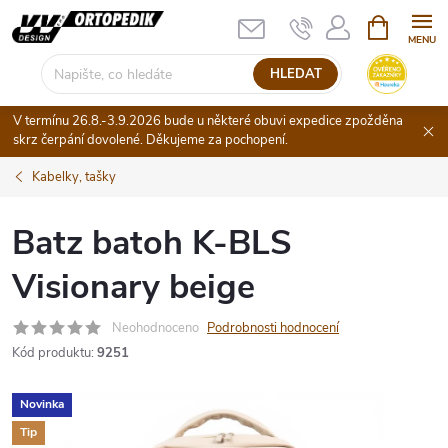
Přejít
NÁKUPNÍ
KOŠÍK
na
obsah
HLEDAT
V termínu 26.8.-3.9.2026 bude u některé obuvi expedice zpožděna
skrz čerpání dovolené. Děkujeme za pochopení.
Kabelky, tašky
Batz batoh K-BLS
Visionary beige
Neohodnoceno
Podrobnosti hodnocení
Kód produktu:
9251
Novinka
Tip