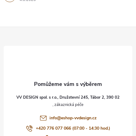
Z
á
p
a
t
VV DESIGN spol. s r.o., Družstevní 245, Tábor 2, 390 02
í
info
@
eshop-vvdesign.cz
+420 776 077 066 (07:00 - 14:30 hod.)