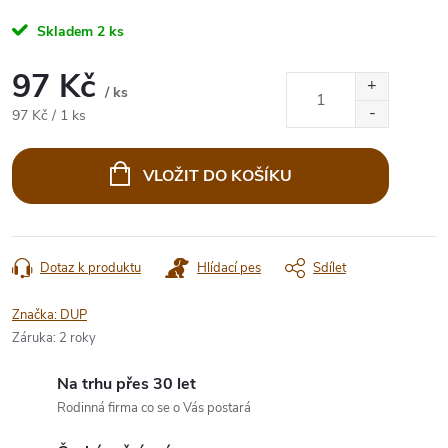
Skladem
2 ks
97 Kč
/ ks
Měrná
97 Kč / 1 ks
cena:
VLOŽIT DO KOŠÍKU
Dotaz k produktu
Hlídací pes
Sdílet
Značka:
DUP
Záruka
:
2 roky
Na trhu přes 30 let
Rodinná firma co se o Vás postará