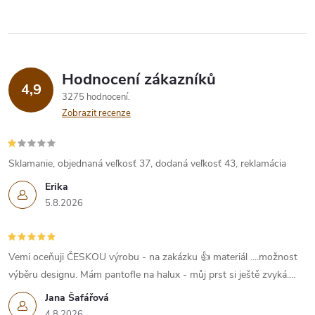
Hodnocení zákazníků
4,9
3275 hodnocení
Zobrazit recenze
Sklamanie, objednaná veľkosť 37, dodaná veľkosť 43, reklamácia
Erika
5.8.2026
Vemi oceňuji ČESKOU výrobu - na zakázku 👍 materiál ....možnost
výběru designu. Mám pantofle na halux - můj prst si ještě zvyká....
Jana Šafářová
4.8.2026