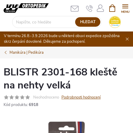
Přejít
NÁKUPNÍ
KOŠÍK
na
obsah
HLEDAT
V termínu 26.8.-3.9.2026 bude u některé obuvi expedice zpožděna
skrz čerpání dovolené. Děkujeme za pochopení.
Manikúra | Pedikúra
BLISTR 2301-168 kleště
na nehty velká
Neohodnoceno
Podrobnosti hodnocení
Kód produktu:
6918