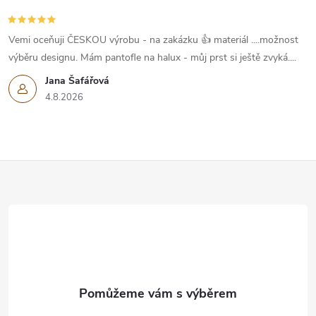
Vemi oceňuji ČESKOU výrobu - na zakázku 👍 materiál ....možnost
výběru designu. Mám pantofle na halux - můj prst si ještě zvyká....
Jana Šafářová
4.8.2026
Z
á
p
a