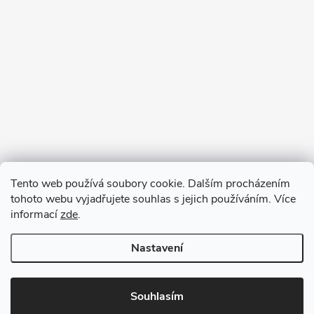
Tento web používá soubory cookie. Dalším procházením
tohoto webu vyjadřujete souhlas s jejich používáním. Více
informací
zde
.
Nastavení
Copyright 2026
VV DESIGN
. Všechna práva vyhrazena.
Upravit
nastavení cookies
Souhlasím
Vytvořil Shoptet