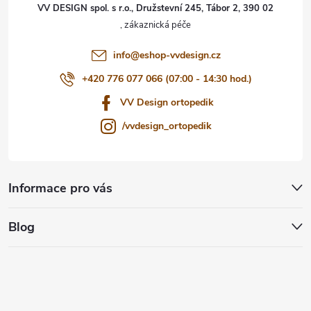
t
VV DESIGN spol. s r.o., Družstevní 245, Tábor 2, 390 02
í
info
@
eshop-vvdesign.cz
+420 776 077 066 (07:00 - 14:30 hod.)
VV Design ortopedik
/vvdesign_ortopedik
Informace pro vás
Blog