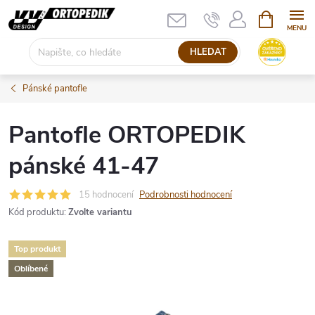
Přejít
NÁKUPNÍ
KOŠÍK
na
obsah
HLEDAT
Pánské pantofle
Pantofle ORTOPEDIK
pánské 41-47
15 hodnocení
Podrobnosti hodnocení
Kód produktu:
Zvolte variantu
Top produkt
Oblíbené