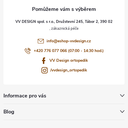
a
t
VV DESIGN spol. s r.o., Družstevní 245, Tábor 2, 390 02
í
info
@
eshop-vvdesign.cz
+420 776 077 066 (07:00 - 14:30 hod.)
VV Design ortopedik
/vvdesign_ortopedik
Informace pro vás
Blog