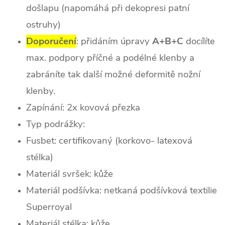
došlapu (napomáhá při dekopresi patní
ostruhy)
Doporučení
: přidáním úpravy
A+B+C
docílíte
max. podpory příčné a podélné klenby a
zabráníte tak další možné deformitě nožní
klenby.
Zapínání: 2x kovová přezka
Typ podrážky:
Fusbet: certifikovaný (korkovo- latexová
stélka)
Materiál svršek: kůže
Materiál podšívka: netkaná podšívková textilie
Superroyal
Materiál stélka: kůže