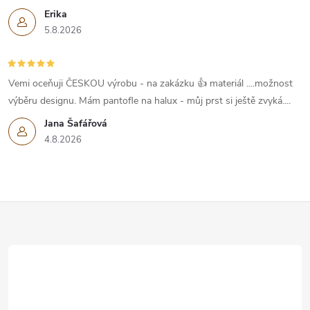
Erika
5.8.2026
Vemi oceňuji ČESKOU výrobu - na zakázku 👍 materiál ....možnost
výběru designu. Mám pantofle na halux - můj prst si ještě zvyká....
Jana Šafářová
4.8.2026
Z
á
p