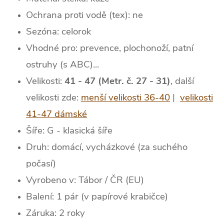
Ochrana proti vodě (tex): ne
Sezóna: celorok
Vhodné pro: prevence, plochonoží, patní
ostruhy (s ABC)...
Velikosti:
41 - 47 (Metr. č. 27 - 31)
, další
velikosti zde:
menší velikosti 36-40
|
velikosti
41-47 dámské
Šíře: G - klasická šíře
Druh: domácí, vycházkové (za suchého
počasí)
Vyrobeno v: Tábor / ČR (EU)
Balení: 1 pár (v papírové krabičce)
Záruka: 2 roky