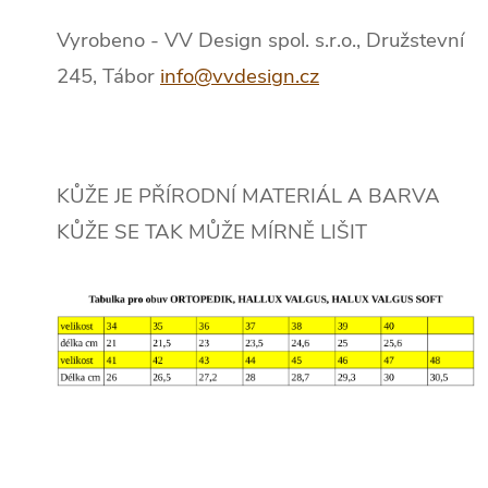
Vyrobeno - VV Design spol. s.r.o., Družstevní
245, Tábor
info@vvdesign.cz
KŮŽE JE PŘÍRODNÍ MATERIÁL A BARVA
KŮŽE SE TAK MŮŽE MÍRNĚ LIŠIT