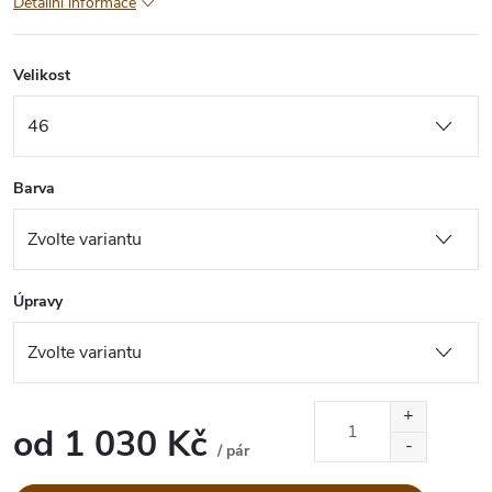
Detailní informace
Velikost
Barva
Úpravy
od
1 030 Kč
/ pár
Měrná