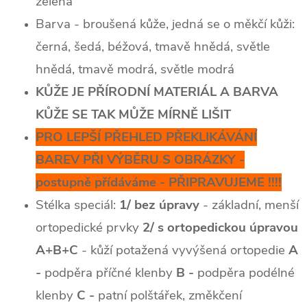
zelená
Barva - broušená kůže, jedná se o měkčí kůži:
černá, šedá, béžová, tmavě hnědá, světle
hnědá, tmavě modrá, světle modrá
KŮŽE JE PŘÍRODNÍ MATERIÁL A BARVA
KŮŽE SE TAK MŮŽE MÍRNĚ LIŠIT
PRO LEPŠÍ PŘEHLED PŘEKLIKÁVÁNÍ
BAREV PŘI VÝBĚRU S OBRÁZKY -
postupně přídáváme - PŘIPRAVUJEME !!!!
Stélka speciál:
1/ bez úpravy
- základní, menší
ortopedické prvky
2/ s ortopedickou úpravou
A+B+C
- kůží potažená vyvýšená ortopedie
A
-
podpěra příčné klenby
B -
podpěra podélné
klenby
C -
patní polštářek, změkčení