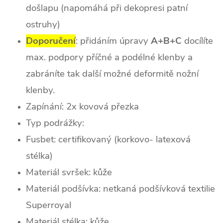
došlapu (napomáhá při dekopresi patní
ostruhy)
Doporučení
: přidáním úpravy
A+B+C
docílíte
max. podpory příčné a podélné klenby a
zabráníte tak další možné deformitě nožní
klenby.
Zapínání: 2x kovová přezka
Typ podrážky:
Fusbet: certifikovaný (korkovo- latexová
stélka)
Materiál svršek: kůže
Materiál podšívka: netkaná podšívková textilie
Superroyal
Materiál stélka: kůže