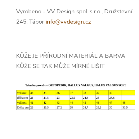
Vyrobeno - VV Design spol. s.r.o., Družstevní
245, Tábor
info@vvdesign.cz
KŮŽE JE PŘÍRODNÍ MATERIÁL A BARVA
KŮŽE SE TAK MŮŽE MÍRNĚ LIŠIT