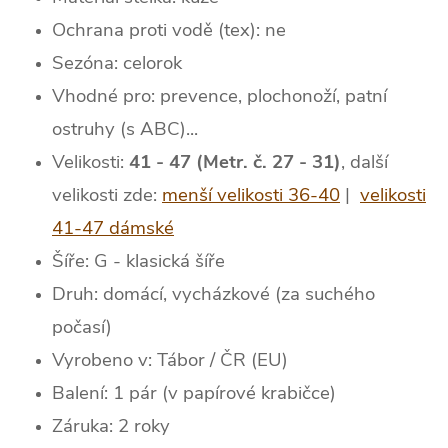
Ochrana proti vodě (tex): ne
Sezóna: celorok
Vhodné pro: prevence, plochonoží, patní
ostruhy (s ABC)...
Velikosti:
41 - 47 (Metr. č. 27 - 31)
, další
velikosti zde:
menší velikosti 36-40
|
velikosti
41-47 dámské
Šíře: G - klasická šíře
Druh: domácí, vycházkové (za suchého
počasí)
Vyrobeno v: Tábor / ČR (EU)
Balení: 1 pár (v papírové krabičce)
Záruka: 2 roky