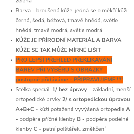
zelená
Barva - broušená kůže, jedná se o měkčí kůži:
černá, šedá, béžová, tmavě hnědá, světle
hnědá, tmavě modrá, světle modrá
KŮŽE JE PŘÍRODNÍ MATERIÁL A BARVA
KŮŽE SE TAK MŮŽE MÍRNĚ LIŠIT
PRO LEPŠÍ PŘEHLED PŘEKLIKÁVÁNÍ
BAREV PŘI VÝBĚRU S OBRÁZKY -
postupně přídáváme - PŘIPRAVUJEME !!!!
Stélka speciál:
1/ bez úpravy
- základní, menší
ortopedické prvky
2/ s ortopedickou úpravou
A+B+C
- kůží potažená vyvýšená ortopedie
A
-
podpěra příčné klenby
B -
podpěra podélné
klenby
C -
patní polštářek, změkčení