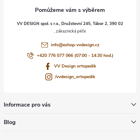
a
t
VV DESIGN spol. s r.o., Družstevní 245, Tábor 2, 390 02
í
info
@
eshop-vvdesign.cz
+420 776 077 066 (07:00 - 14:30 hod.)
VV Design ortopedik
/vvdesign_ortopedik
Informace pro vás
Blog