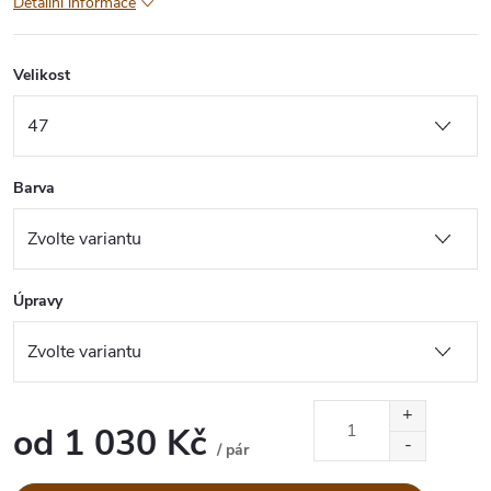
Detailní informace
Velikost
Barva
Úpravy
od
1 030 Kč
/ pár
Měrná