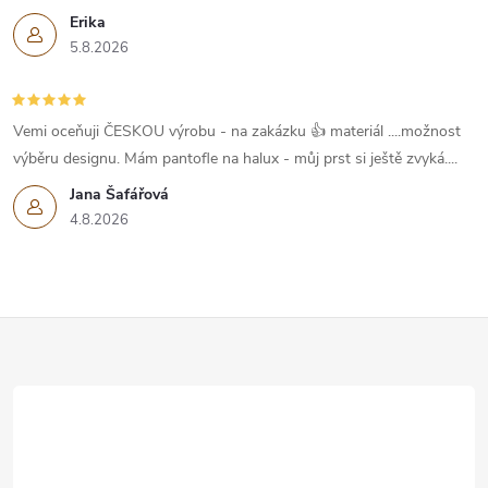
Erika
5.8.2026
Vemi oceňuji ČESKOU výrobu - na zakázku 👍 materiál ....možnost
výběru designu. Mám pantofle na halux - můj prst si ještě zvyká....
Jana Šafářová
4.8.2026
Z
á
p