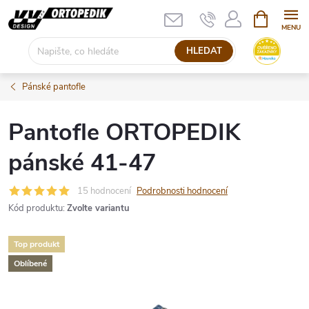
Přejít
NÁKUPNÍ
KOŠÍK
na
obsah
HLEDAT
Pánské pantofle
Pantofle ORTOPEDIK
pánské 41-47
15 hodnocení
Podrobnosti hodnocení
Kód produktu:
Zvolte variantu
Top produkt
Oblíbené