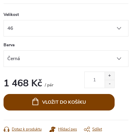
Velikost
Barva
1 468 Kč
/ pár
Měrná
cena:
VLOŽIT DO KOŠÍKU
Dotaz k produktu
Hlídací pes
Sdílet