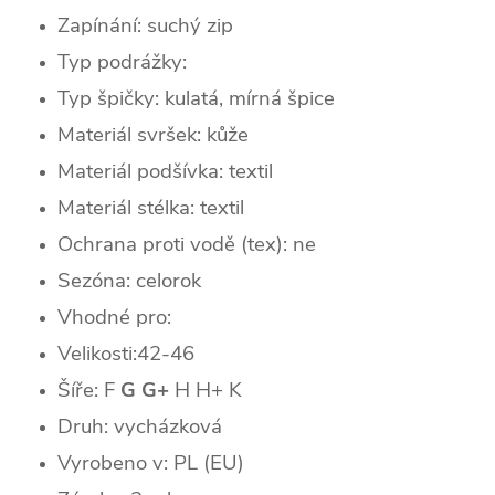
Zapínání: suchý zip
Typ podrážky:
Typ špičky: k
ulatá, mírná špice
Materiál svršek: kůže
Materiál podšívka: textil
Materiál stélka: textil
Ochrana proti vodě (tex): ne
Sezóna: celorok
Vhodné pro:
Velikosti:42-46
Šíře: F
G G+
H H+ K
Druh: vycházková
Vyrobeno v: PL (EU)