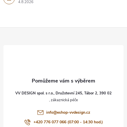
4.8.2026
Z
á
p
a
t
VV DESIGN spol. s r.o., Družstevní 245, Tábor 2, 390 02
í
info
@
eshop-vvdesign.cz
+420 776 077 066 (07:00 - 14:30 hod.)