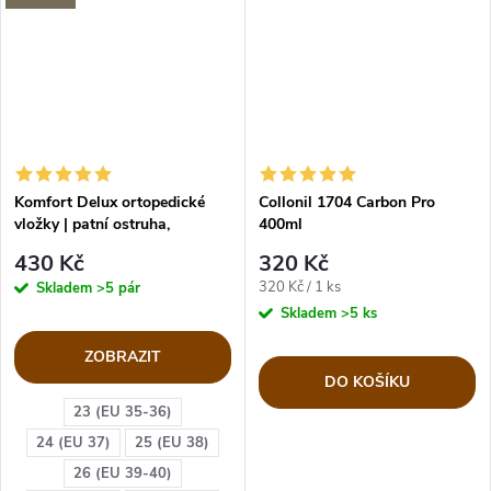
Komfort Delux ortopedické
Collonil 1704 Carbon Pro
vložky | patní ostruha,
400ml
plochonoží
430 Kč
320 Kč
Měrná
320 Kč / 1 ks
Skladem
>5 pár
cena:
Skladem
>5 ks
ZOBRAZIT
DO KOŠÍKU
23 (EU 35-36)
24 (EU 37)
25 (EU 38)
26 (EU 39-40)