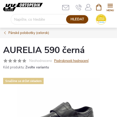
Přejít
NÁKUPNÍ
KOŠÍK
na
obsah
HLEDAT
Pánské polobotky (celorok)
AURELIA 590 černá
Neohodnoceno
Podrobnosti hodnocení
Kód produktu:
Zvolte variantu
Snažíme se držet skladem