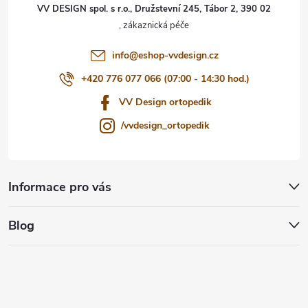
t
VV DESIGN spol. s r.o., Družstevní 245, Tábor 2, 390 02
í
info
@
eshop-vvdesign.cz
+420 776 077 066 (07:00 - 14:30 hod.)
VV Design ortopedik
/vvdesign_ortopedik
Informace pro vás
Blog