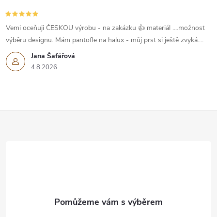
Vemi oceňuji ČESKOU výrobu - na zakázku 👍 materiál ....možnost
výběru designu. Mám pantofle na halux - můj prst si ještě zvyká....
Jana Šafářová
4.8.2026
Z
á
p
a