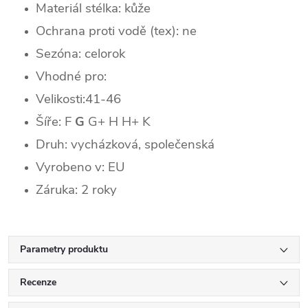
Materiál stélka: kůže
Ochrana proti vodě (tex): ne
Sezóna: celorok
Vhodné pro:
Velikosti:41-46
Šíře: F
G
G+
H H+ K
Druh: vycházková, společenská
Vyrobeno v: EU
Záruka: 2 roky
Parametry produktu
Recenze