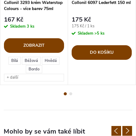
Collonil 3293 krém Waterstop
Collonil 6097 Lederfett 150 ml
Colours - více barev 75ml
167 Kč
175 Kč
Měrná
175 Kč / 1 ks
Skladem
3 ks
cena:
Skladem
>5 ks
ZOBRAZIT
DO KOŠÍKU
Bílá
Béžová
Hnědá
Bordo
+ další