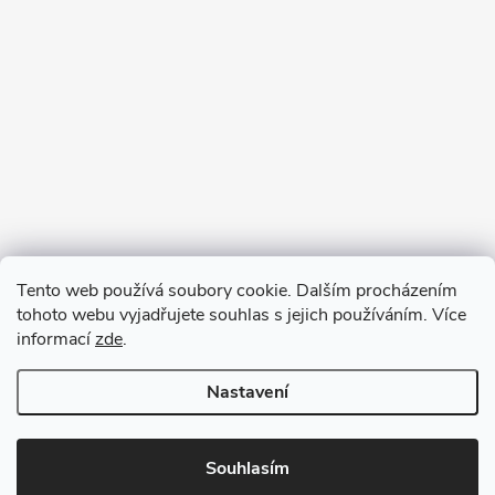
Tento web používá soubory cookie. Dalším procházením
tohoto webu vyjadřujete souhlas s jejich používáním. Více
informací
zde
.
Nastavení
Copyright 2026
VV DESIGN
. Všechna práva vyhrazena.
Upravit
nastavení cookies
Souhlasím
Vytvořil Shoptet