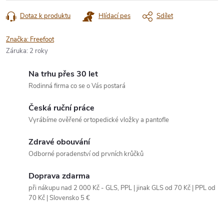
Dotaz k produktu
Hlídací pes
Sdílet
Značka:
Freefoot
Záruka
:
2 roky
Na trhu přes 30 let
Rodinná firma co se o Vás postará
Česká ruční práce
Vyrábíme ověřené ortopedické vložky a pantofle
Zdravé obouvání
Odborné poradenství od prvních krůčků
Doprava zdarma
při nákupu nad 2 000 Kč - GLS, PPL | jinak GLS od 70 Kč | PPL od
70 Kč | Slovensko 5 €