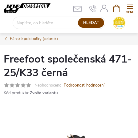
Přejít
NÁKUPNÍ
KOŠÍK
na
obsah
HLEDAT
Pánské polobotky (celorok)
Freefoot společenská 471-
25/K33 černá
Neohodnoceno
Podrobnosti hodnocení
Kód produktu:
Zvolte variantu