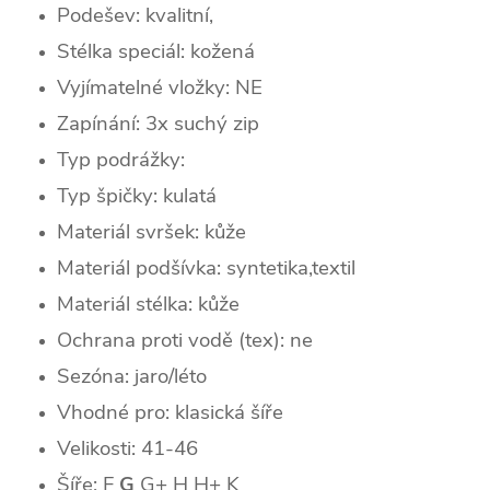
Podešev: kvalitní,
Stélka speciál: kožená
Vyjímatelné vložky: NE
Zapínání: 3x suchý zip
Typ podrážky:
Typ špičky: k
ulatá
Materiál svršek: kůže
Materiál podšívka: syntetika,textil
Materiál stélka: kůže
Ochrana proti vodě (tex): ne
Sezóna: jaro/léto
Vhodné pro: klasická šíře
Velikosti: 41-46
Šíře: F
G
G+ H H+ K