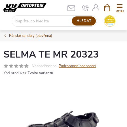
Přejít
NÁKUPNÍ
KOŠÍK
na
obsah
HLEDAT
Pánské sandály (otevřená)
SELMA TE MR 20323
Neohodnoceno
Podrobnosti hodnocení
Kód produktu:
Zvolte variantu