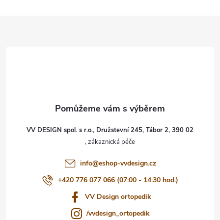
Z
á
p
a
t
VV DESIGN spol. s r.o., Družstevní 245, Tábor 2, 390 02
í
info
@
eshop-vvdesign.cz
+420 776 077 066 (07:00 - 14:30 hod.)
VV Design ortopedik
/vvdesign_ortopedik