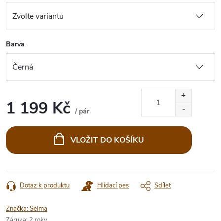
Barva
1 199 Kč
/ pár
Měrná
cena:
VLOŽIT DO KOŠÍKU
Dotaz k produktu
Hlídací pes
Sdílet
Značka:
Selma
Záruka
:
2 roky