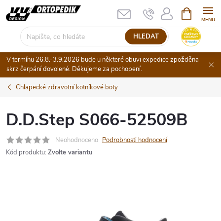
Přejít
NÁKUPNÍ
KOŠÍK
na
obsah
HLEDAT
V termínu 26.8.-3.9.2026 bude u některé obuvi expedice zpožděna
skrz čerpání dovolené. Děkujeme za pochopení.
Chlapecké zdravotní kotníkové boty
D.D.Step S066-52509B
Neohodnoceno
Podrobnosti hodnocení
Kód produktu:
Zvolte variantu