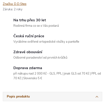
Značka:
D.D.Step
Záruka
:
2 roky
Na trhu přes 30 let
Rodinná firma co se o Vás postará
Česká ruční práce
Vyrábíme ověřené ortopedické vložky a pantofle
Zdravé obouvání
Odborné poradenství od prvních krůčků
Doprava zdarma
při nákupu nad 2 000 Kč - GLS, PPL | jinak GLS od 70 Kč | PPL od
70 Kč | Slovensko 5 €
Popis produktu