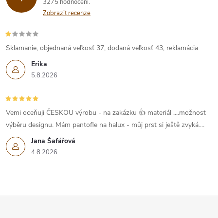
3275 hodnocení
Zobrazit recenze
Sklamanie, objednaná veľkosť 37, dodaná veľkosť 43, reklamácia
Erika
5.8.2026
Vemi oceňuji ČESKOU výrobu - na zakázku 👍 materiál ....možnost
výběru designu. Mám pantofle na halux - můj prst si ještě zvyká....
Jana Šafářová
4.8.2026
Z