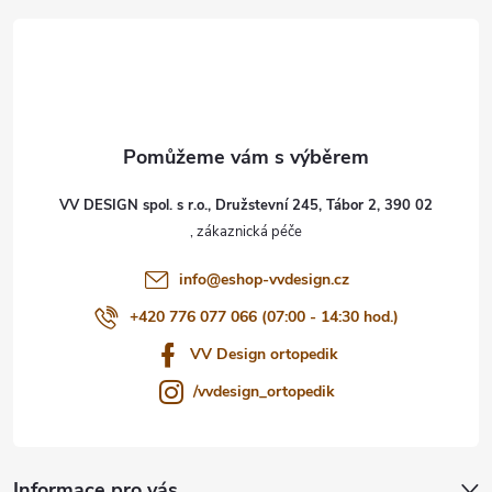
á
p
a
t
VV DESIGN spol. s r.o., Družstevní 245, Tábor 2, 390 02
í
info
@
eshop-vvdesign.cz
+420 776 077 066 (07:00 - 14:30 hod.)
VV Design ortopedik
/vvdesign_ortopedik
Informace pro vás