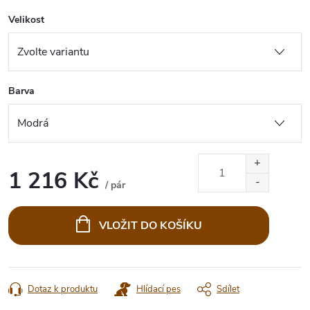
Velikost
Barva
1 216 Kč
/ pár
Měrná
cena:
VLOŽIT DO KOŠÍKU
Dotaz k produktu
Hlídací pes
Sdílet