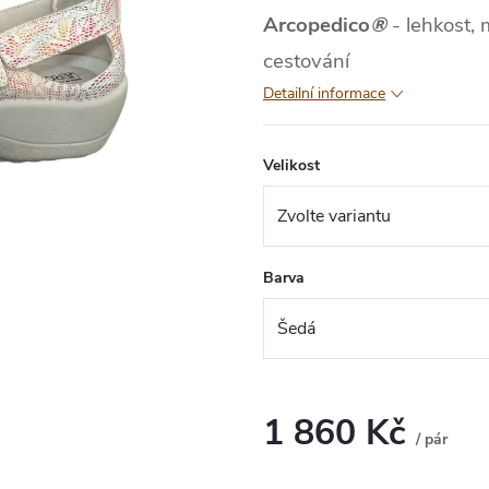
Arcopedico
®
- lehkost, 
cestování
Detailní informace
Velikost
Barva
1 860 Kč
/ pár
Měrná