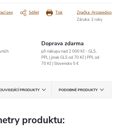
dací pes
Sdílet
Tisk
Značka:
Arcopedico
Záruka
:
2 roky
Doprava zdarma
vních
při nákupu nad 2 000 Kč - GLS,
PPL | jinak GLS od 70 Kč | PPL od
70 Kč | Slovensko 5 €
OUVISEJÍCÍ PRODUKTY
PODOBNÉ PRODUKTY
etry produktu: