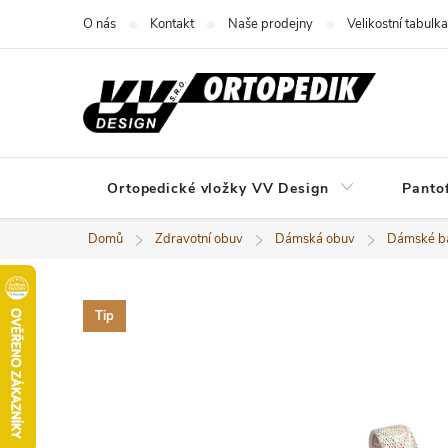
Přejít
O nás
Kontakt
Naše prodejny
Velikostní tabulka
na
obsah
Ortopedické vložky VV Design
Panto
Domů
Zdravotní obuv
Dámská obuv
Dámské ba
Tip