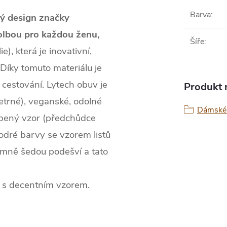
Barva
:
ý design značky
volbou pro každou ženu,
Šíře
:
), která je inovativní,
 Díky tomuto materiálu je
cestování. Lytech obuv je
Produkt n
šetrné), veganské, odolné
Dámské 
líbený vzor (předchůdce
odré barvy se vzorem listů
emně šedou podešví a tato
a s decentním vzorem.