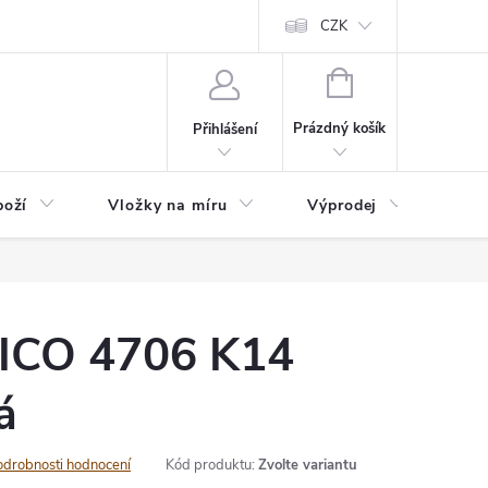
nefit Plus - platba
Obchodní podmínky
Vrácení, výměna nebo rekl
CZK
NÁKUPNÍ
KOŠÍK
Prázdný košík
Přihlášení
boží
Vložky na míru
Výprodej
B2B
CO 4706 K14
á
odrobnosti hodnocení
Kód produktu:
Zvolte variantu