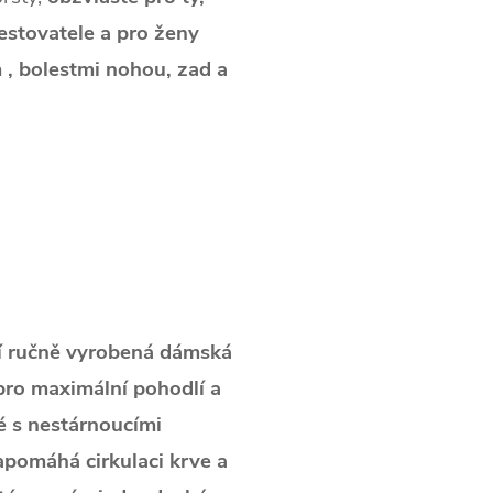
cestovatele a pro ženy
 , bolestmi nohou, zad a
ní ručně vyrobená dámská
 pro maximální pohodlí a
 s nestárnoucími
apomáhá cirkulaci krve a