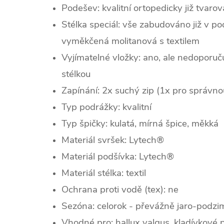
Podešev: kvalitní ortopedicky již tvar
Stélka speciál: vše zabudováno již v pod
vyměkčená molitanová s textilem
Vyjímatelné vložky: ano, ale nedoporu
stélkou
Zapínání: 2x suchý zip (1x pro správno
Typ podrážky: kvalitní
Typ špičky: kulatá, mírná špice, měkká
Materiál svršek: Lytech®
Materiál podšívka: Lytech®
Materiál stélka: textil
Ochrana proti vodě (tex): ne
Sezóna: celorok - převážně jaro-podzi
Vhodné pro: hallux valgus, kladívkové 