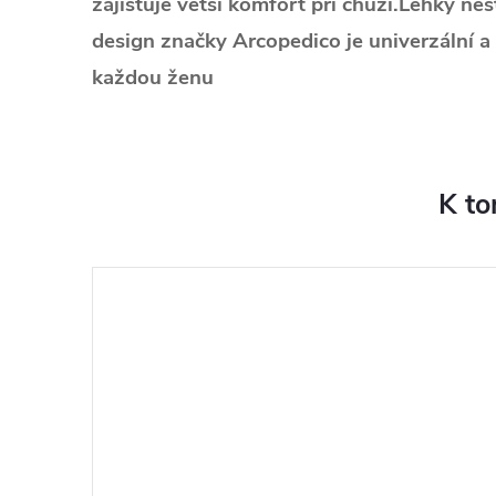
zajišťuje větší komfort při chůzi.Lehký ne
design značky Arcopedico je univerzální a
každou ženu
K to