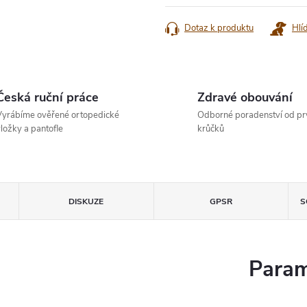
cena:
Dotaz k produktu
Hlí
Česká ruční práce
Zdravé obouvání
yrábíme ověřené ortopedické
Odborné poradenství od pr
ložky a pantofle
krůčků
DISKUZE
GPSR
S
Param