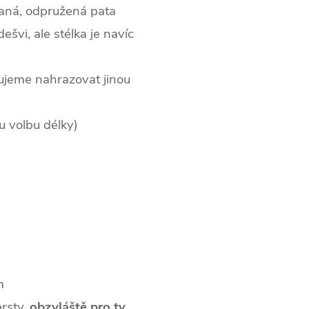
ovaná, odpružená pata
ešvi, ale stélka je navíc
čujeme nahrazovat jinou
u volbu délky)
m
prsty,
obzvláště pro ty,