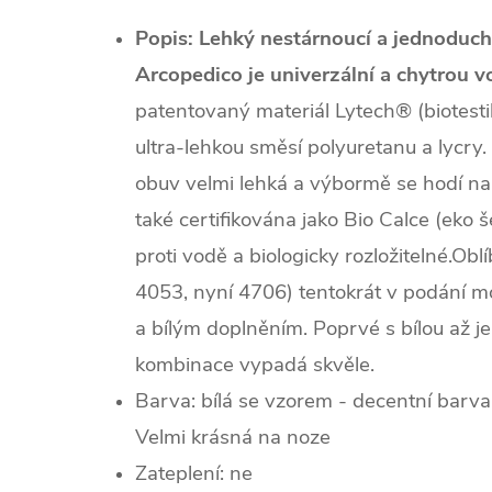
Popis:
Lehký nestárnoucí a jednoduch
Arcopedico je univerzální a chytrou 
patentovaný materiál Lytech® (biotestilie
ultra-lehkou směsí polyuretanu a lycry.
obuv velmi lehká a výbormě se hodí na 
také certifikována jako Bio Calce (eko 
proti vodě a biologicky rozložitelné.Ob
4053, nyní 4706) tentokrát v podání m
a bílým doplněním. Poprvé s bílou až j
kombinace vypadá skvěle.
Barva: bílá se vzorem - decentní barv
Velmi krásná na noze
Zateplení: ne