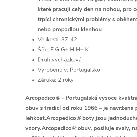
které pracují celý den na nohou, pro 
trpící chronickými problémy s oběhem
nebo propadlou klenbou
Velikosti: 37-42
Šíře: F
G G+ H
H+ K
Druh:vycházková
Vyrobeno v: Portugalsko
Záruka: 2 roky
Arcopedico
®
- Portugalská vysoce kvalit
obuv s tradicí od roku 1966 – je navržena
lehkost.Arcopedico
®
boty jsou jednoduché
vzory.Arcopedico
®
obuv, posiluje svaly, n