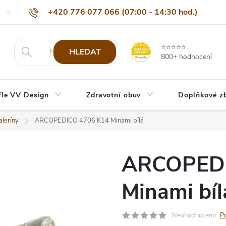
+420 776 077 066 (07:00 - 14:30 hod.)
Nejčastější dotazy
Naši odběratelé
Doprava a platba
Be
info@eshop-vvdesign.cz
⭐⭐⭐⭐⭐
HLEDAT
800+ hodnocení
fle VV Design
Zdravotní obuv
Doplňkové z
leríny
ARCOPEDICO 4706 K14 Minami bílá
ARCOPEDI
Minami bíl
Neohodnoceno
P