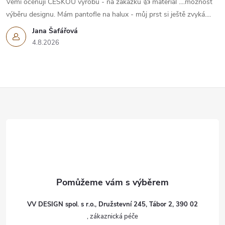
Vemi oceňuji ČESKOU výrobu - na zakázku 👍 materiál ....možnost
výběru designu. Mám pantofle na halux - můj prst si ještě zvyká....
Jana Šafářová
4.8.2026
Z
á
p
a
t
VV DESIGN spol. s r.o., Družstevní 245, Tábor 2, 390 02
í