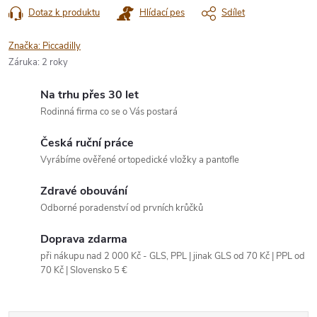
Dotaz k produktu
Hlídací pes
Sdílet
Značka:
Piccadilly
Záruka
:
2 roky
Na trhu přes 30 let
Rodinná firma co se o Vás postará
Česká ruční práce
Vyrábíme ověřené ortopedické vložky a pantofle
Zdravé obouvání
Odborné poradenství od prvních krůčků
Doprava zdarma
při nákupu nad 2 000 Kč - GLS, PPL | jinak GLS od 70 Kč | PPL od
70 Kč | Slovensko 5 €