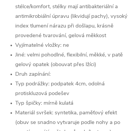
stélce/komfort, stélky mají antibakteriální a
antimikrobiální úpravu (likvidují pachy), vysoký
index tlumení nárazu při došlapu, krásně
provedené tvarování, gelová měkkost
Vyjímatelné vložky: ne
Jiné: velmi pohodlné, flexibilní, měkké, v patě
gelový opatek (obouvat přes lžíci)
Druh zapínání:
Typ podrážky: podpatek 4cm, odolná
protiskluzová podešev
Typ špičky: mírně k
ulatá
Materiál svršek: syntetika, paměťový efekt
(obuv se snadno vytvaruje podle nohy a po