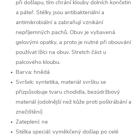
při došlapu, tím chrání klouby dolních končetin
a páteř. Stélky jsou antibakteriální a
antimikrobiální a zabraňují vznikání
nepříjemných pachů. Obuv je vybavená
gelovými opatky, a proto je nutné při obouvání
používat lžíci na obuv. Stretch část u
palcového kloubu.
Barva:
hnědá
Svršek: syntetika,
materiál svršku se
přizpůsobuje tvaru chodidla, bezúdržbový
materiál (odolnější než kůže proti poškrábání a
znečištění)
Zateplení: ne
Stélka speciál: vyměkčený došlap po celé