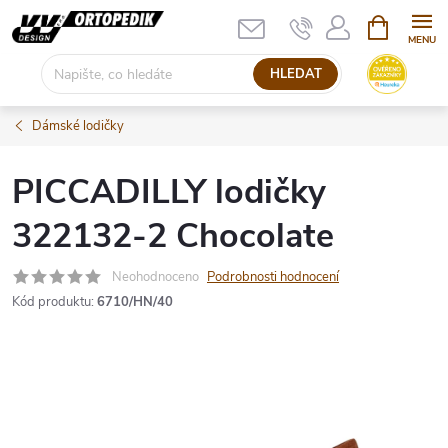
Přejít
NÁKUPNÍ
KOŠÍK
na
obsah
HLEDAT
Dámské lodičky
PICCADILLY lodičky
322132-2 Chocolate
Neohodnoceno
Podrobnosti hodnocení
Kód produktu:
6710/HN/40