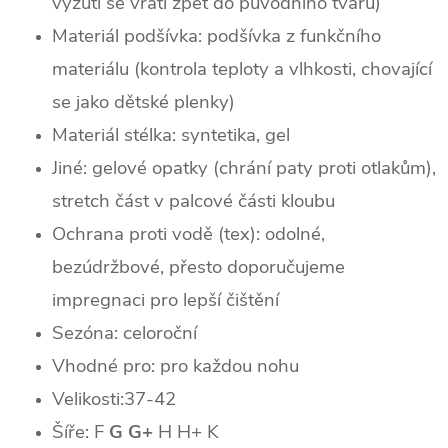
vyzutí se vrátí zpět do původního tvaru)
Materiál podšívka: podšívka z funkčního
materiálu (kontrola teploty a vlhkosti, chovající
se jako dětské plenky)
Materiál stélka: syntetika, gel
Jiné: gelové opatky (chrání paty proti otlakům),
stretch část v palcové části kloubu
Ochrana proti vodě (tex): odolné,
bezúdržbové, přesto doporučujeme
impregnaci pro lepší čištění
Sezóna: celoroční
Vhodné pro: pro každou nohu
Velikosti:37-42
Šíře: F
G G+
H H+ K