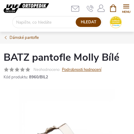
Přejít
NÁKUPNÍ
KOŠÍK
na
obsah
HLEDAT
Dámské pantofle
BATZ pantofle Molly Bílé
Neohodnoceno
Podrobnosti hodnocení
Kód produktu:
8960/BIL2