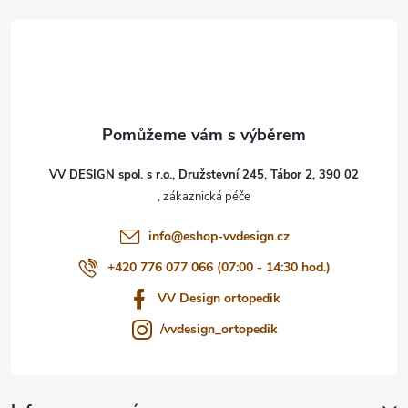
á
p
a
t
VV DESIGN spol. s r.o., Družstevní 245, Tábor 2, 390 02
í
info
@
eshop-vvdesign.cz
+420 776 077 066 (07:00 - 14:30 hod.)
VV Design ortopedik
/vvdesign_ortopedik