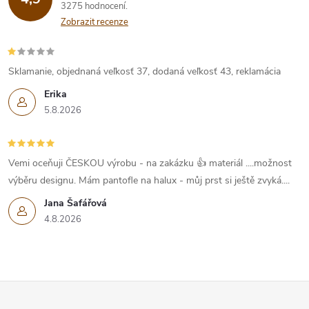
3275 hodnocení
Zobrazit recenze
Sklamanie, objednaná veľkosť 37, dodaná veľkosť 43, reklamácia
Erika
5.8.2026
Vemi oceňuji ČESKOU výrobu - na zakázku 👍 materiál ....možnost
výběru designu. Mám pantofle na halux - můj prst si ještě zvyká....
Jana Šafářová
4.8.2026
Z