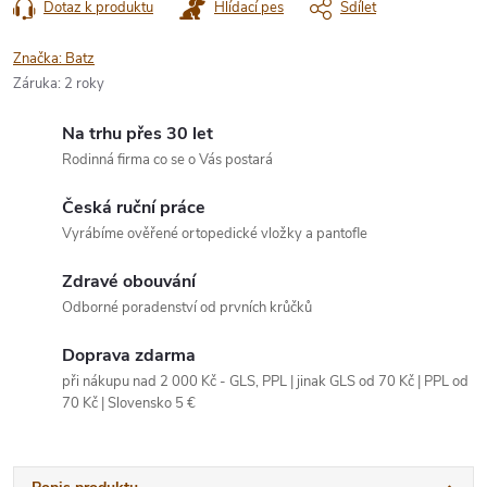
Dotaz k produktu
Hlídací pes
Sdílet
Značka:
Batz
Záruka
:
2 roky
Na trhu přes 30 let
Rodinná firma co se o Vás postará
Česká ruční práce
Vyrábíme ověřené ortopedické vložky a pantofle
Zdravé obouvání
Odborné poradenství od prvních krůčků
Doprava zdarma
při nákupu nad 2 000 Kč - GLS, PPL | jinak GLS od 70 Kč | PPL od
70 Kč | Slovensko 5 €