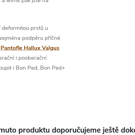
 a levné pak jste na
í deformitou prstů u
 zejména podpěru příčné
.
Pantofle Hallux Valgus
rační i pooberační
oupit i Bon Ped, Bon Ped+
muto produktu doporučujeme ještě dok