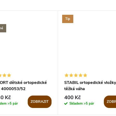
Tip
né
RT dětské ortopedické
STABIL ortopedické vložky
y 4000053/52
těžká váha
0 Kč
400 Kč
ZOBRAZIT
ZOBR
adem
>5 pár
Skladem
>5 pár