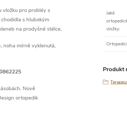
u vložku pro probléy s
Jaké
 chodidla s hlubokým
ortopedic
kleneb na prodyšné stélce.
vložky
:
Ortopedic
í), noha mírně vyklenutá,
Produkt n
00862225
Terapeut
 zásobách. Nově
Design ortopedik