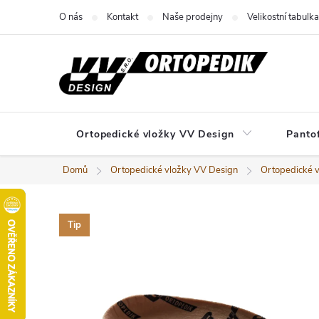
Přejít
O nás
Kontakt
Naše prodejny
Velikostní tabulka
na
obsah
Ortopedické vložky VV Design
Panto
Domů
Ortopedické vložky VV Design
Ortopedické 
Tip