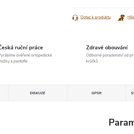
cena:
Dotaz k produktu
Hlí
Česká ruční práce
Zdravé obouvání
yrábíme ověřené ortopedické
Odborné poradenství od pr
ložky a pantofle
krůčků
DISKUZE
GPSR
S
Param