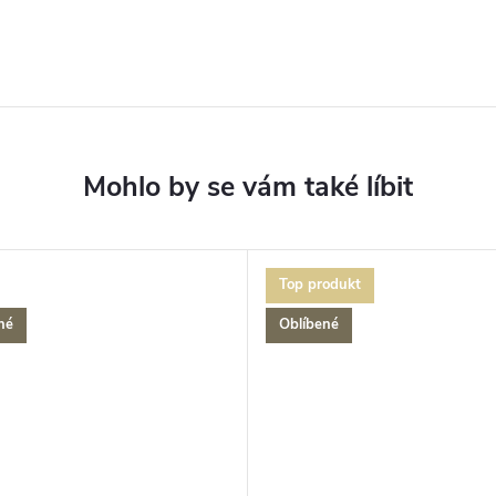
Top produkt
né
Oblíbené