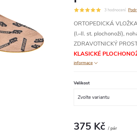
3 hodnocení
Podr
ORTOPEDICKÁ VLOŽKA T
(I.–II. st. plochonoží), n
ZDRAVOTNICKÝ PROSTŘE
KLASICKÉ PLOCHONOŽ
informace
Velikost
375 Kč
/ pár
Měrná