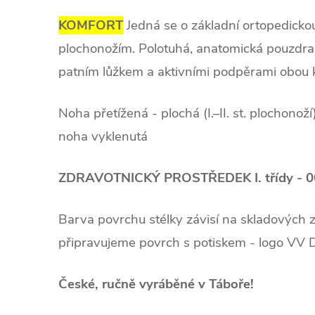
KOMFORT
Jedná se o základní ortopedicko
plochonožím.
Polotuhá
, anatomická pouzdra
patním lůžkem a aktivními podpěrami obou 
Noha přetížená - plochá (I.–II. st. plochonož
noha vyklenutá
ZDRAVOTNICKÝ PROSTŘEDEK I. třídy - 
Barva povrchu stélky závisí na skladových
připravujeme povrch s potiskem - logo VV 
České, ručně vyráběné v Táboře!