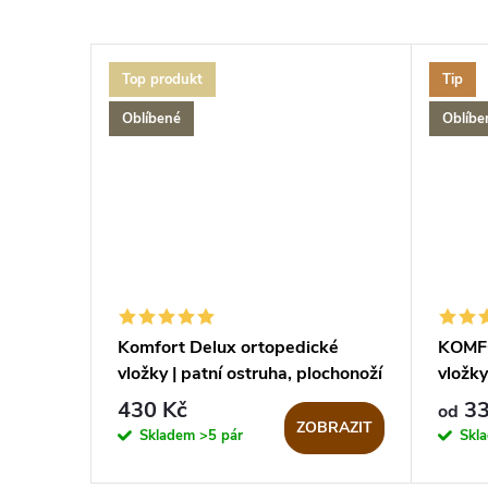
Top produkt
Tip
Oblíbené
Oblíbe
Komfort Delux ortopedické
KOMFO
vložky | patní ostruha, plochonoží
vložk
430 Kč
33
od
ZOBRAZIT
Skladem
>5 pár
Skl