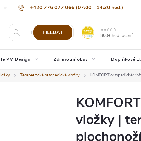
+420 776 077 066 (07:00 - 14:30 hod.)
Nejčastější dotazy
Naši odběratelé
Doprava a platba
Be
info@eshop-vvdesign.cz
⭐⭐⭐⭐⭐
HLEDAT
800+ hodnocení
fle VV Design
Zdravotní obuv
Doplňkové z
vložky
Terapeutické ortopedické vložky
KOMFORT ortopedické vložky
KOMFORT 
vložky | te
plochonož