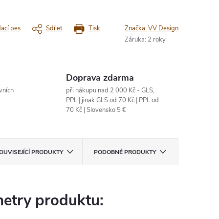
dací pes
Sdílet
Tisk
Značka:
VV Design
Záruka
:
2 roky
Doprava zdarma
vních
při nákupu nad 2 000 Kč - GLS,
PPL | jinak GLS od 70 Kč | PPL od
70 Kč | Slovensko 5 €
OUVISEJÍCÍ PRODUKTY
PODOBNÉ PRODUKTY
etry produktu: