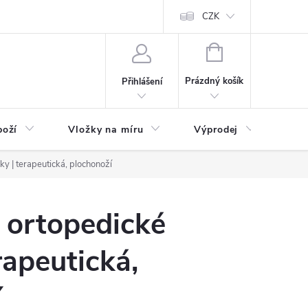
nefit Plus - platba
Obchodní podmínky
Vrácení, výměna nebo rekl
CZK
NÁKUPNÍ
KOŠÍK
Prázdný košík
Přihlášení
boží
Vložky na míru
Výprodej
B2B
 | terapeutická, plochonoží
ortopedické
rapeutická,
í