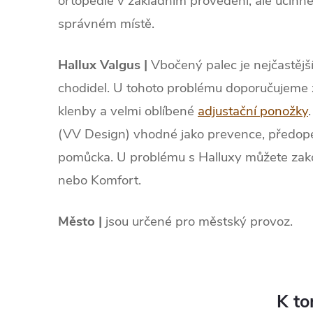
ortopedie v základním provedení, ale učinné
správném místě.
Hallux Valgus |
Vbočený palec je nejčastějš
chodidel. U tohoto problému doporučujeme
klenby a velmi oblíbené
adjustační ponožky
(VV Design) vhodné jako prevence, předope
pomůcka. U problému s Halluxy můžete zak
nebo Komfort.
Město |
jsou určené pro městský provoz.
K to