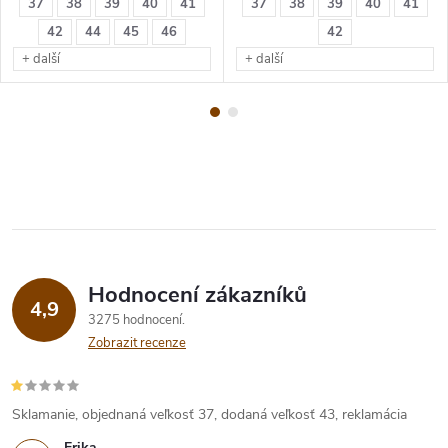
37
38
39
40
41
37
38
39
40
41
42
44
45
46
42
+ další
+ další
Hodnocení zákazníků
4,9
3275 hodnocení
Zobrazit recenze
Sklamanie, objednaná veľkosť 37, dodaná veľkosť 43, reklamácia
Erika