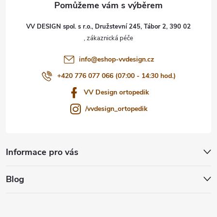
t
VV DESIGN spol. s r.o., Družstevní 245, Tábor 2, 390 02
í
info
@
eshop-vvdesign.cz
+420 776 077 066 (07:00 - 14:30 hod.)
VV Design ortopedik
/vvdesign_ortopedik
Informace pro vás
Blog