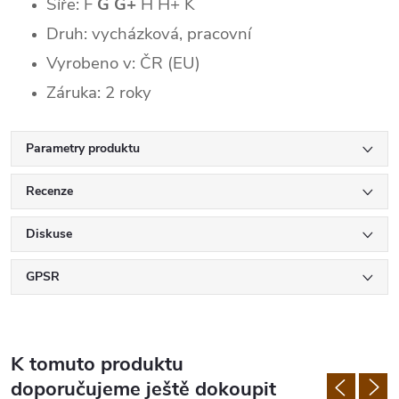
Šíře: F
G G+
H H+ K
Druh: vycházková, pracovní
Vyrobeno v: ČR (EU)
Záruka: 2 roky
Parametry produktu
Recenze
Diskuse
GPSR
K tomuto produktu
doporučujeme ještě dokoupit