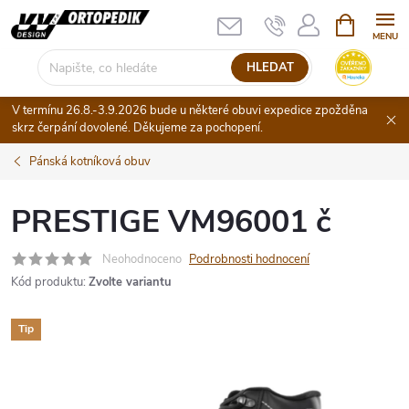
Přejít
NÁKUPNÍ
KOŠÍK
na
obsah
HLEDAT
V termínu 26.8.-3.9.2026 bude u některé obuvi expedice zpožděna
skrz čerpání dovolené. Děkujeme za pochopení.
Pánská kotníková obuv
PRESTIGE VM96001 č
Neohodnoceno
Podrobnosti hodnocení
Kód produktu:
Zvolte variantu
Tip