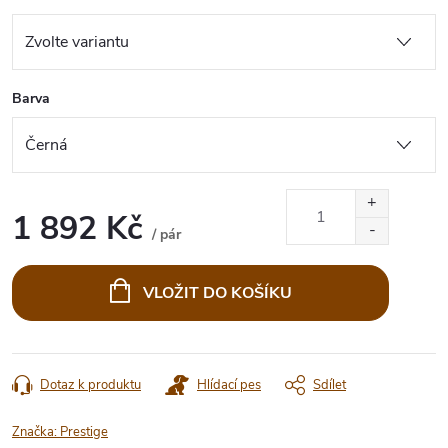
Barva
1 892 Kč
/ pár
Měrná
cena:
VLOŽIT DO KOŠÍKU
Dotaz k produktu
Hlídací pes
Sdílet
Značka:
Prestige