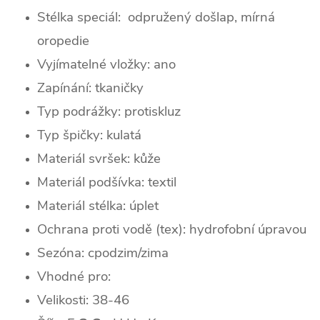
Stélka speciál: odpružený došlap, mírná
oropedie
Vyjímatelné vložky: ano
Zapínání: tkaničky
Typ podrážky: protiskluz
Typ špičky: k
ulatá
Materiál svršek: kůže
Materiál podšívka: textil
Materiál stélka: úplet
Ochrana proti vodě (tex): hydrofobní úpravou
Sezóna: cpodzim/zima
Vhodné pro:
Velikosti: 38-46