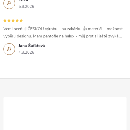
5.8.2026
Vemi oceňuji ČESKOU výrobu - na zakázku 👍 materiál ....možnost
výběru designu. Mám pantofle na halux - můj prst si ještě zvyká....
Jana Šafářová
4.8.2026
Z
á
p
a