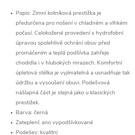
Popis: Zimní kotníková prestižka je
předurčena pro nošení v chladném a vlhkém
počasí. Celokožené provedení s hydrofobní
úpravou spolehlivě ochrání obuv před
promáčením a teplá podšívka zahřeje
chodidla i v hlubokých mrazech. Komfortní
úpletová stélka je vyjímatelná a usnadňuje tak
údržbu a vysoušení obuvi. Podešvová
nášlapná část je stejná jako u klasických
prestižek.
Barva:
černá
Zateplení: ano vypodšívkované
Podešev:
kvalitní