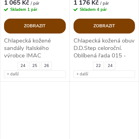
1 065 Kč
1 176 Kč
/ pár
/ pár
Skladem
1 pár
Skladem
4 pár
ZOBRAZIT
ZOBRAZIT
Chlapecká kožené
Chlapecká kožená obuv
sandály Italského
D.D.Step celoroční.
výrobce IMAC
Oblíbená řada 015 -
flexi.
24
25
26
22
24
+ další
+ další