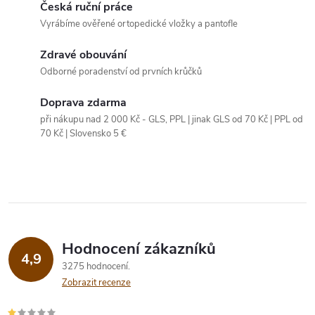
c
Česká ruční práce
o
Vyrábíme ověřené ortopedické vložky a pantofle
í
v
á
Zdravé obouvání
p
Odborné poradenství od prvních krůčků
n
r
í
Doprava zdarma
v
při nákupu nad 2 000 Kč - GLS, PPL | jinak GLS od 70 Kč | PPL od
70 Kč | Slovensko 5 €
k
y
v
ý
Hodnocení zákazníků
p
4,9
3275 hodnocení
Zobrazit recenze
i