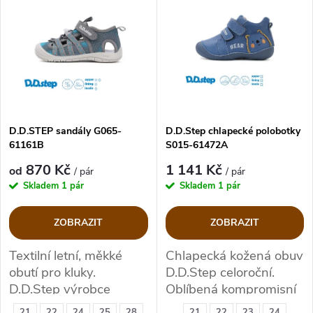
z
ý
Nejprodávanější
e
p
Abecedně
n
i
í
s
p
D.D.STEP sandály G065-
D.D.Step chlapecké polobotky
61161B
S015-61472A
p
r
870 Kč
1 141 Kč
od
/ pár
/ pár
r
Skladem
1 pár
Skladem
1 pár
o
o
ZOBRAZIT
ZOBRAZIT
d
d
Textilní letní, měkké
Chlapecká kožená obuv
obutí pro kluky.
D.D.Step celoroční.
u
u
D.D.Step výrobce
Oblíbená kompromisní
kvalitní zdravotní obuvi.
řada 015.
21
22
24
25
28
21
22
23
24