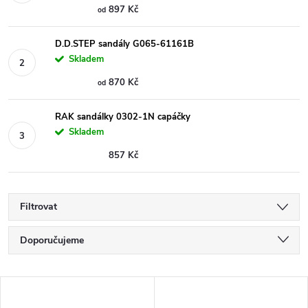
897 Kč
od
D.D.STEP sandály G065-61161B
Skladem
870 Kč
od
RAK sandálky 0302-1N capáčky
Skladem
857 Kč
Filtrovat
Ř
Doporučujeme
a
Nejlevnější
V
Nejdražší