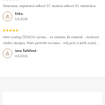
s
Sklamanie, objednaná veľkosť 37, dodaná veľkosť 43, reklamácia
u
Erika
5.8.2026
Vemi oceňuji ČESKOU výrobu - na zakázku 👍 materiál ....možnost
výběru designu. Mám pantofle na halux - můj prst si ještě zvyká....
Jana Šafářová
4.8.2026
Z
á