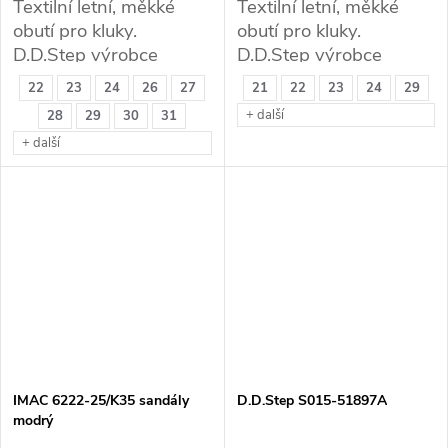
Textilní letní, měkké
Textilní letní, měkké
obutí pro kluky.
obutí pro kluky.
D.D.Step výrobce
D.D.Step výrobce
kvalitní zdravotní obuvi.
kvalitní zdravotní obuvi.
22
23
24
26
27
21
22
23
24
29
+ další
28
29
30
31
+ další
IMAC 6222-25/K35 sandály
D.D.Step S015-51897A
modrý