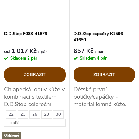
D.D.Step F083-41879
D.D.Step capáčky K1596-
41650
1 017 Kč
657 Kč
od
/ pár
/ pár
Skladem
2 pár
Skladem
4 pár
ZOBRAZIT
ZOBRAZIT
Chlapecká obuv kůže v
Dětské první
kombinaci s textilem
botičky/capáčky -
D.D.Step celoroční.
materiál jemná kůže,
bez pevné podešve. Na
22
23
26
28
30
první krůčky, do
+ další
kočárku či jako doplňěk.
Oblíbené