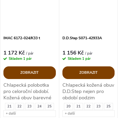
IMAC 6172-024/K33 t
D.D.Step S071-42933A
1 172 Kč
1 156 Kč
/ pár
/ pár
Skladem
1 pár
Skladem
1 pár
ZOBRAZIT
ZOBRAZIT
Chlapecká polobotka
Chlapecká kožená obuv
pro celoroční období.
D.D.Step nejen pro
Kožená obuv barevné
období podzim
kombinaci hnědo
21
22
23
24
25
20
21
22
23
25
olivová
+ další
+ další