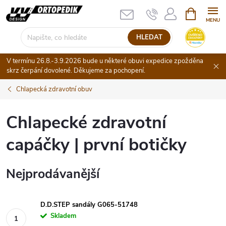
Přejít
NÁKUPNÍ
KOŠÍK
na
obsah
HLEDAT
V termínu 26.8.-3.9.2026 bude u některé obuvi expedice zpožděna
skrz čerpání dovolené. Děkujeme za pochopení.
Chlapecká zdravotní obuv
Chlapecké zdravotní
capáčky | první botičky
Nejprodávanější
D.D.STEP sandály G065-51748
Skladem