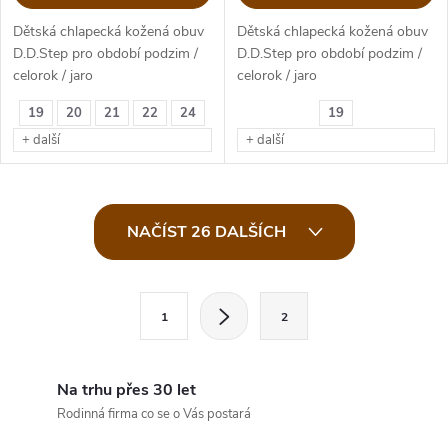
Dětská chlapecká kožená obuv
Dětská chlapecká kožená obuv
D.D.Step pro období podzim /
D.D.Step pro období podzim /
celorok / jaro
celorok / jaro
19
20
21
22
24
19
Velikosti 19-24
Velikosti 19-24
+ další
+ další
O
NAČÍST 26 DALŠÍCH
v
l
S
1
2
t
á
r
d
á
Na trhu přes 30 let
a
n
Rodinná firma co se o Vás postará
k