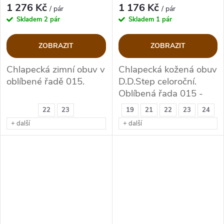
1 276 Kč
1 176 Kč
/ pár
/ pár
Skladem
2 pár
Skladem
1 pár
ZOBRAZIT
ZOBRAZIT
Chlapecká zimní obuv v
Chlapecká kožená obuv
oblíbené řadě 015.
D.D.Step celoroční.
Oblíbená řada 015 -
flexi.
22
23
19
21
22
23
24
+ další
+ další