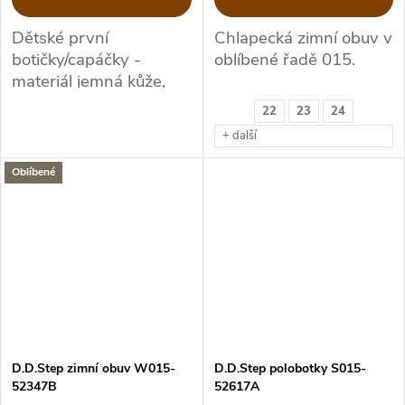
Dětské první
Chlapecká zimní obuv v
botičky/capáčky -
oblíbené řadě 015.
materiál jemná kůže,
bez pevné podešve.
22
23
24
+ další
Oblíbené
D.D.Step zimní obuv W015-
D.D.Step polobotky S015-
52347B
52617A