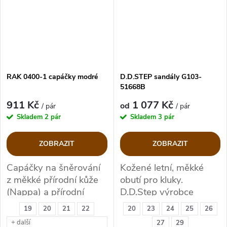
RAK 0400-1 capáčky modré
D.D.STEP sandály G103-
51668B
911 Kč
1 077 Kč
od
/ pár
/ pár
Skladem
2 pár
Skladem
3 pár
ZOBRAZIT
ZOBRAZIT
Capáčky na šněrování
Kožené letní, měkké
z měkké přírodní kůže
obutí pro kluky.
(Nappa) a přírodní
D.D.Step výrobce
podšívkové kůže
kvalitní zdravotní obuvi.
19
20
21
22
20
23
24
25
26
+ další
27
29