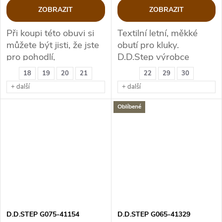
ZOBRAZIT
ZOBRAZIT
Při koupi této obuvi si
Textilní letní, měkké
můžete být jisti, že jste
obutí pro kluky.
pro pohodlí,
D.D.Step výrobce
bezpečnost a zdravý
kvalitní zdravotní obuvi.
18
19
20
21
22
29
30
vývoj nožky Vašeho
+ další
+ další
děťátka udělali správný
krok.
Oblíbené
D.D.STEP G075-41154
D.D.STEP G065-41329