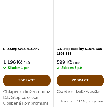
D.D.Step S015-41509A
D.D.Step capáčky K1596-368
1596-338
1 196 Kč
599 Kč
/ pár
/ pár
Skladem
1 pár
Skladem
3 pár
ZOBRAZIT
ZOBRAZIT
Chlapecká kožená obuv
Dětské první botičky/capáčky
D.D.Step celoroční.
materiál jemná kůže, bez pevné
Oblíbená kompromisní
podešve