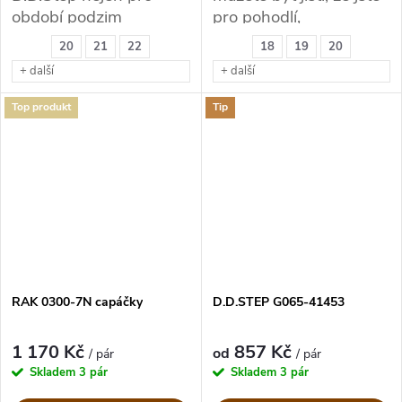
období podzim
pro pohodlí,
bezpečnost a zdravý
20
21
22
18
19
20
vývoj nožky Vašeho
+ další
+ další
děťátka udělali správný
krok.
Top produkt
Tip
RAK 0300-7N capáčky
D.D.STEP G065-41453
1 170 Kč
857 Kč
od
/ pár
/ pár
Skladem
3 pár
Skladem
3 pár