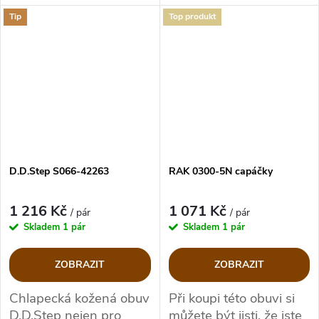
Tip
Top produkt
D.D.Step S066-42263
RAK 0300-5N capáčky
1 216 Kč
1 071 Kč
/ pár
/ pár
Skladem
1 pár
Skladem
1 pár
ZOBRAZIT
ZOBRAZIT
Chlapecká kožená obuv
Při koupi této obuvi si
D.D.Step nejen pro
můžete být jisti, že jste