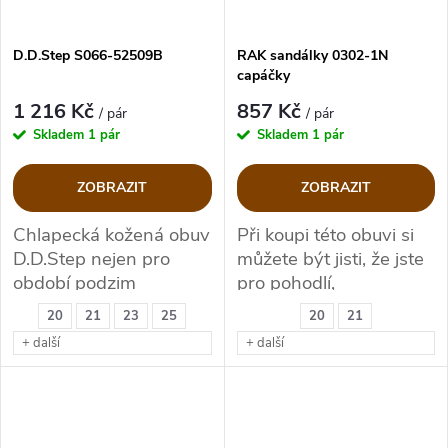
D.D.Step S066-52509B
RAK sandálky 0302-1N
capáčky
1 216 Kč
857 Kč
/ pár
/ pár
Skladem
1 pár
Skladem
1 pár
ZOBRAZIT
ZOBRAZIT
Chlapecká kožená obuv
Při koupi této obuvi si
D.D.Step nejen pro
můžete být jisti, že jste
období podzim
pro pohodlí,
bezpečnost a zdravý
20
21
23
25
20
21
vývoj nožky Vašeho
+ další
+ další
děťátka udělali správný
krok.