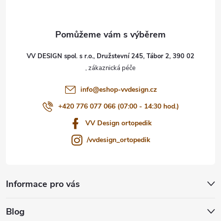
p
a
t
VV DESIGN spol. s r.o., Družstevní 245, Tábor 2, 390 02
í
info
@
eshop-vvdesign.cz
+420 776 077 066 (07:00 - 14:30 hod.)
VV Design ortopedik
/vvdesign_ortopedik
Informace pro vás
Blog