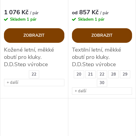
1 076 Kč
857 Kč
od
/ pár
/ pár
Skladem
1 pár
Skladem
1 pár
ZOBRAZIT
ZOBRAZIT
Kožené letní, měkké
Textilní letní, měkké
obutí pro kluky.
obutí pro kluky.
D.D.Step výrobce
D.D.Step výrobce
kvalitní zdravotní obuvi.
kvalitní zdravotní obuvi.
22
20
21
22
28
29
+ další
30
+ další