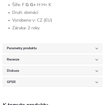
Šíře: F
G G+
H
H+ K
Druh: domácí
Vyrobeno v: CZ (EU)
Záruka: 2 roky
Parametry produktu
Recenze
Diskuse
GPSR
K tomuto produktu