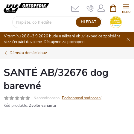
Přejít
NÁKUPNÍ
KOŠÍK
na
obsah
HLEDAT
V termínu 26.8.-3.9.2026 bude u některé obuvi expedice zpožděna
skrz čerpání dovolené. Děkujeme za pochopení.
Dámská domácí obuv
SANTÉ AB/32676 dog
barevné
Neohodnoceno
Podrobnosti hodnocení
Kód produktu:
Zvolte variantu