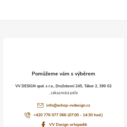
Z
á
p
a
t
VV DESIGN spol. s r.o., Družstevní 245, Tábor 2, 390 02
í
info
@
eshop-vvdesign.cz
+420 776 077 066 (07:00 - 14:30 hod.)
VV Design ortopedik