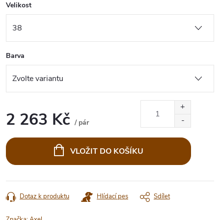
Velikost
Barva
2 263 Kč
/ pár
Měrná
cena:
VLOŽIT DO KOŠÍKU
Dotaz k produktu
Hlídací pes
Sdílet
Značka:
Axel