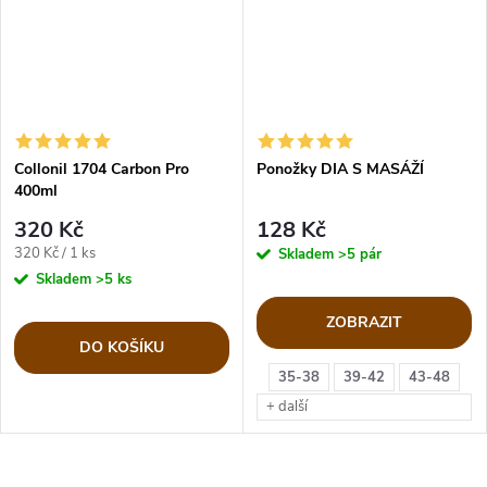
Collonil 1704 Carbon Pro
Ponožky DIA S MASÁŽÍ
400ml
320 Kč
128 Kč
Měrná
320 Kč / 1 ks
Skladem
>5 pár
cena:
Skladem
>5 ks
ZOBRAZIT
DO KOŠÍKU
35-38
39-42
43-48
+ další