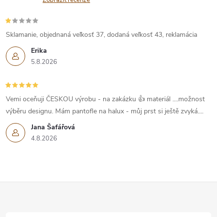
Zobrazit recenze
Sklamanie, objednaná veľkosť 37, dodaná veľkosť 43, reklamácia
Erika
5.8.2026
Vemi oceňuji ČESKOU výrobu - na zakázku 👍 materiál ....možnost
výběru designu. Mám pantofle na halux - můj prst si ještě zvyká....
Jana Šafářová
4.8.2026
Z