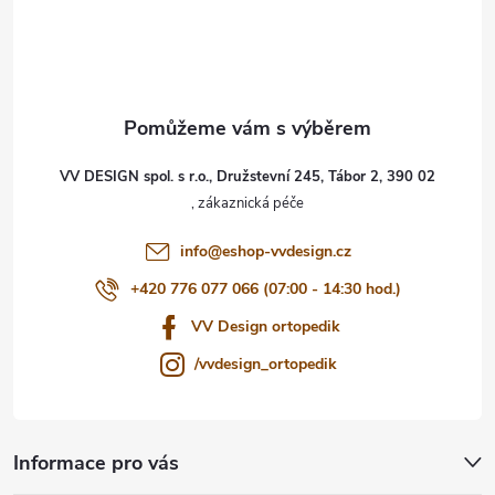
á
p
a
t
VV DESIGN spol. s r.o., Družstevní 245, Tábor 2, 390 02
í
info
@
eshop-vvdesign.cz
+420 776 077 066 (07:00 - 14:30 hod.)
VV Design ortopedik
/vvdesign_ortopedik
Informace pro vás