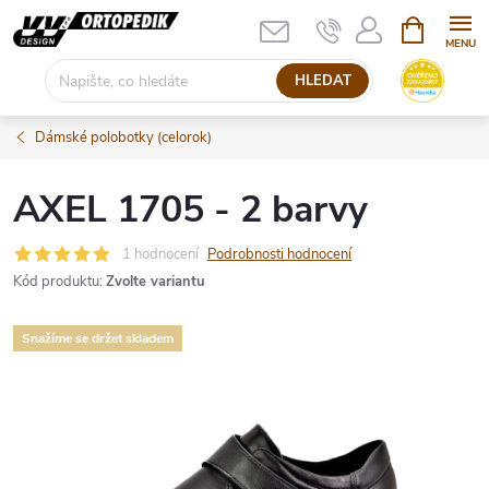
Přejít
NÁKUPNÍ
KOŠÍK
na
obsah
HLEDAT
Dámské polobotky (celorok)
AXEL 1705 - 2 barvy
1 hodnocení
Podrobnosti hodnocení
Kód produktu:
Zvolte variantu
Snažíme se držet skladem