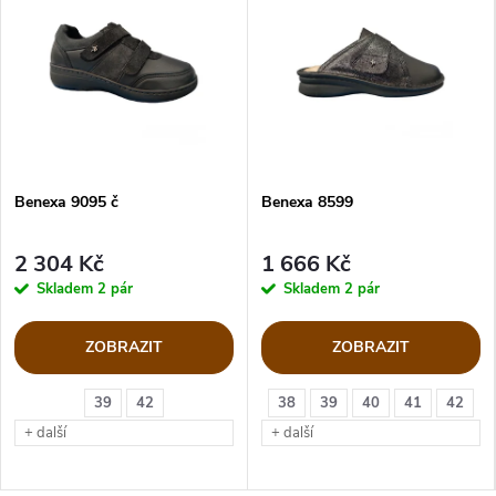
Benexa 9095 č
Benexa 8599
2 304 Kč
1 666 Kč
Skladem
2 pár
Skladem
2 pár
ZOBRAZIT
ZOBRAZIT
39
42
38
39
40
41
42
+ další
+ další