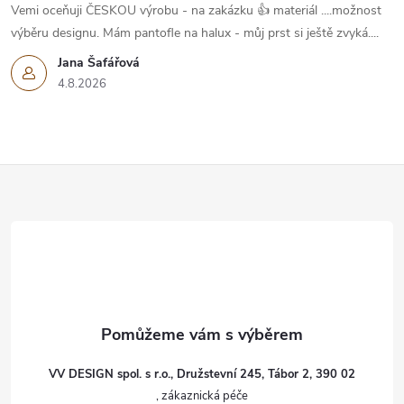
Vemi oceňuji ČESKOU výrobu - na zakázku 👍 materiál ....možnost
výběru designu. Mám pantofle na halux - můj prst si ještě zvyká....
Jana Šafářová
4.8.2026
Z
á
p
a
t
VV DESIGN spol. s r.o., Družstevní 245, Tábor 2, 390 02