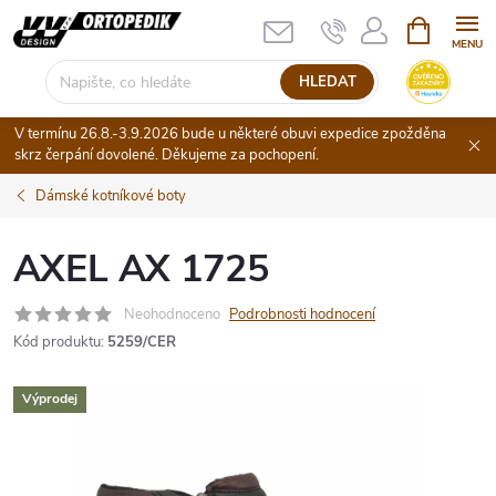
Přejít
NÁKUPNÍ
KOŠÍK
na
obsah
HLEDAT
V termínu 26.8.-3.9.2026 bude u některé obuvi expedice zpožděna
skrz čerpání dovolené. Děkujeme za pochopení.
Dámské kotníkové boty
AXEL AX 1725
Neohodnoceno
Podrobnosti hodnocení
Kód produktu:
5259/CER
Výprodej