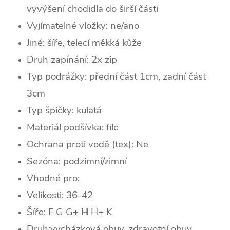
vyvýšení chodidla do širší části
Vyjímatelné vložky: ne/ano
Jiné: šíře, telecí měkká kůže
Druh zapínání: 2x zip
Typ podrážky:
přední část 1cm, zadní část
3cm
Typ špičky:
kulatá
Materiál podšívka: filc
Ochrana proti vodě (tex): Ne
Sezóna: podzimní/zimní
Vhodné pro:
Velikosti: 36-42
Šíře: F G
G+
H
H+ K
Druh:vycházková obuv, zdravotní obuv