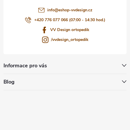
í
info
@
eshop-vvdesign.cz
+420 776 077 066 (07:00 - 14:30 hod.)
VV Design ortopedik
/vvdesign_ortopedik
Informace pro vás
Blog