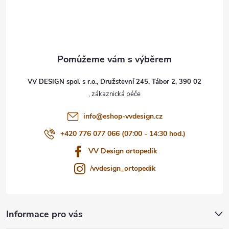
á
p
a
t
VV DESIGN spol. s r.o., Družstevní 245, Tábor 2, 390 02
í
info
@
eshop-vvdesign.cz
+420 776 077 066 (07:00 - 14:30 hod.)
VV Design ortopedik
/vvdesign_ortopedik
Informace pro vás