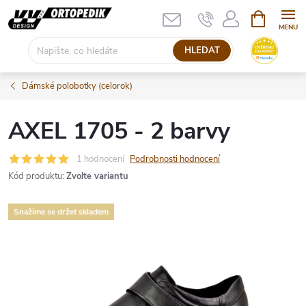
Přejít
NÁKUPNÍ
KOŠÍK
na
obsah
HLEDAT
Dámské polobotky (celorok)
AXEL 1705 - 2 barvy
1 hodnocení
Podrobnosti hodnocení
Kód produktu:
Zvolte variantu
Snažíme se držet skladem