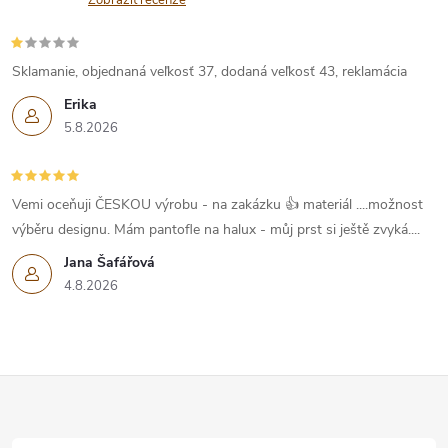
Zobrazit recenze
Sklamanie, objednaná veľkosť 37, dodaná veľkosť 43, reklamácia
Erika
5.8.2026
Vemi oceňuji ČESKOU výrobu - na zakázku 👍 materiál ....možnost
výběru designu. Mám pantofle na halux - můj prst si ještě zvyká....
Jana Šafářová
4.8.2026
Z