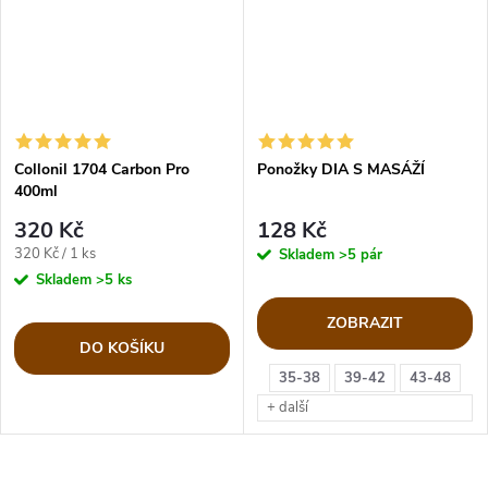
Collonil 1704 Carbon Pro
Ponožky DIA S MASÁŽÍ
400ml
320 Kč
128 Kč
Měrná
320 Kč / 1 ks
Skladem
>5 pár
cena:
Skladem
>5 ks
ZOBRAZIT
DO KOŠÍKU
35-38
39-42
43-48
+ další