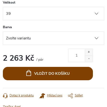
Velikost
Barva
2 263 Kč
/ pár
Měrná
cena:
VLOŽIT DO KOŠÍKU
Dotaz k produktu
Hlídací pes
Sdílet
Značka:
Axel