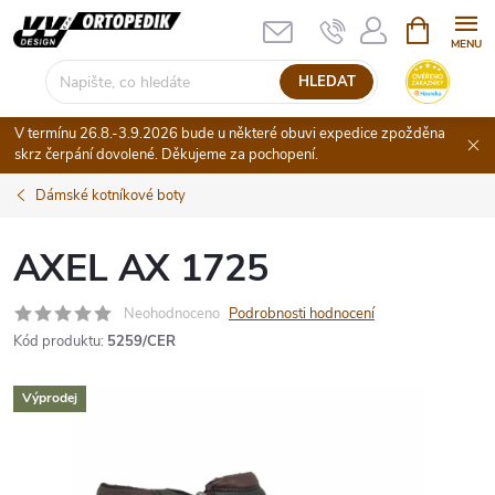
Přejít
NÁKUPNÍ
KOŠÍK
na
obsah
HLEDAT
V termínu 26.8.-3.9.2026 bude u některé obuvi expedice zpožděna
skrz čerpání dovolené. Děkujeme za pochopení.
Dámské kotníkové boty
AXEL AX 1725
Neohodnoceno
Podrobnosti hodnocení
Kód produktu:
5259/CER
Výprodej