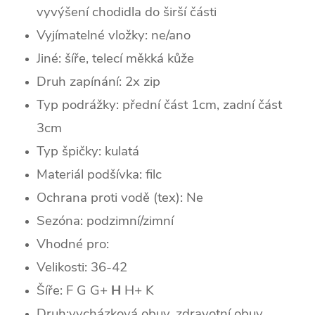
vyvýšení chodidla do širší části
Vyjímatelné vložky: ne/ano
Jiné: šíře, telecí měkká kůže
Druh zapínání: 2x zip
Typ podrážky:
přední část 1cm, zadní část
3cm
Typ špičky:
kulatá
Materiál podšívka: filc
Ochrana proti vodě (tex): Ne
Sezóna: podzimní/zimní
Vhodné pro:
Velikosti: 36-42
Šíře: F G
G+
H
H+ K
Druh:vycházková obuv, zdravotní obuv