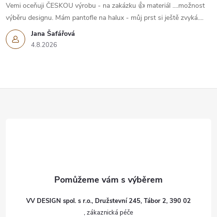
Vemi oceňuji ČESKOU výrobu - na zakázku 👍 materiál ....možnost
výběru designu. Mám pantofle na halux - můj prst si ještě zvyká....
Jana Šafářová
4.8.2026
Z
á
p
a
t
VV DESIGN spol. s r.o., Družstevní 245, Tábor 2, 390 02