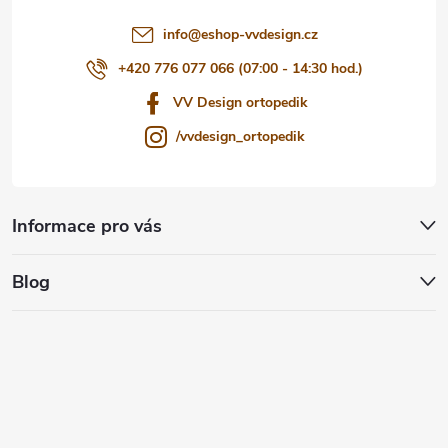
í
info
@
eshop-vvdesign.cz
+420 776 077 066 (07:00 - 14:30 hod.)
VV Design ortopedik
/vvdesign_ortopedik
Informace pro vás
Blog