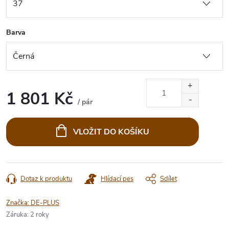
Barva
1 801 Kč
/ pár
Měrná
cena:
VLOŽIT DO KOŠÍKU
Dotaz k produktu
Hlídací pes
Sdílet
Značka:
DE-PLUS
Záruka
:
2 roky