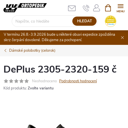
Přejít
NÁKUPNÍ
KOŠÍK
na
obsah
HLEDAT
V termínu 26.8.-3.9.2026 bude u některé obuvi expedice zpožděna
skrz čerpání dovolené. Děkujeme za pochopení.
Dámské polobotky (celorok)
DePlus 2305-2320-159 č
Neohodnoceno
Podrobnosti hodnocení
Kód produktu:
Zvolte variantu