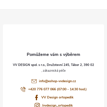
Z
á
p
a
t
VV DESIGN spol. s r.o., Družstevní 245, Tábor 2, 390 02
í
info
@
eshop-vvdesign.cz
+420 776 077 066 (07:00 - 14:30 hod.)
VV Design ortopedik
/vvdesign_ortopedik