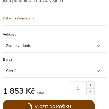
jsou pohodlné a na víc v šíři G
Detailní informace
Velikost
Barva
1 853 Kč
/ pár
Měrná
cena:
VLOŽIT DO KOŠÍKU