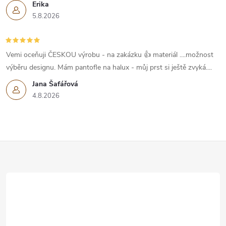
Erika
5.8.2026
Vemi oceňuji ČESKOU výrobu - na zakázku 👍 materiál ....možnost
výběru designu. Mám pantofle na halux - můj prst si ještě zvyká....
Jana Šafářová
4.8.2026
Z
á
p