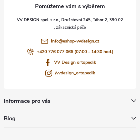
a
t
VV DESIGN spol. s r.o., Družstevní 245, Tábor 2, 390 02
í
info
@
eshop-vvdesign.cz
+420 776 077 066 (07:00 - 14:30 hod.)
VV Design ortopedik
/vvdesign_ortopedik
Informace pro vás
Blog