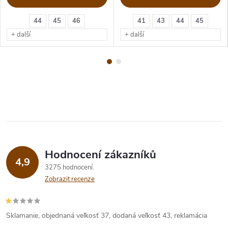
44
45
46
41
43
44
45
+ další
+ další
Hodnocení zákazníků
4,9
3275 hodnocení
Zobrazit recenze
Sklamanie, objednaná veľkosť 37, dodaná veľkosť 43, reklamácia