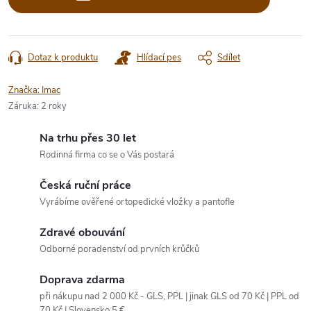
Dotaz k produktu
Hlídací pes
Sdílet
Značka:
Imac
Záruka
:
2 roky
Na trhu přes 30 let
Rodinná firma co se o Vás postará
Česká ruční práce
Vyrábíme ověřené ortopedické vložky a pantofle
Zdravé obouvání
Odborné poradenství od prvních krůčků
Doprava zdarma
při nákupu nad 2 000 Kč - GLS, PPL | jinak GLS od 70 Kč | PPL od
70 Kč | Slovensko 5 €