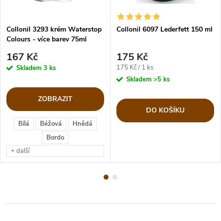
Collonil 3293 krém Waterstop
Collonil 6097 Lederfett 150 ml
Colours - více barev 75ml
167 Kč
175 Kč
Měrná
175 Kč / 1 ks
Skladem
3 ks
cena:
Skladem
>5 ks
ZOBRAZIT
DO KOŠÍKU
Bílá
Béžová
Hnědá
Bordo
+ další