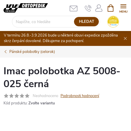
Přejít
NÁKUPNÍ
KOŠÍK
na
obsah
HLEDAT
V termínu 26.8.-3.9.2026 bude u některé obuvi expedice zpožděna
skrz čerpání dovolené. Děkujeme za pochopení.
Pánské polobotky (celorok)
Imac polobotka AZ 5008-
025 černá
Neohodnoceno
Podrobnosti hodnocení
Kód produktu:
Zvolte variantu