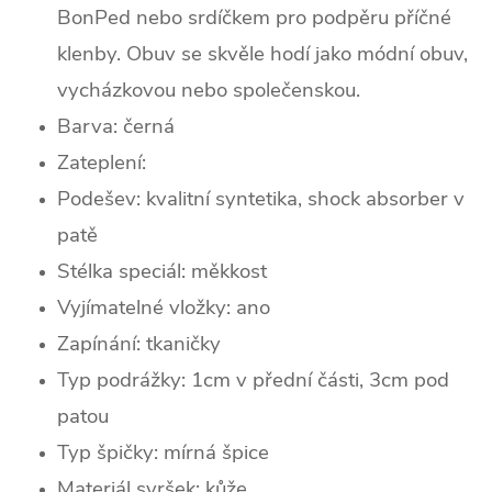
BonPed nebo srdíčkem pro podpěru příčné
klenby. Obuv se skvěle hodí jako módní obuv,
vycházkovou nebo společenskou.
Barva:
černá
Zateplení:
Podešev:
kvalitní syntetika, shock absorber v
patě
Stélka speciál: měkkost
Vyjímatelné vložky: ano
Zapínání: tkaničky
Typ podrážky: 1cm v přední části, 3cm pod
patou
Typ špičky:
mírná špice
Materiál svršek: kůže