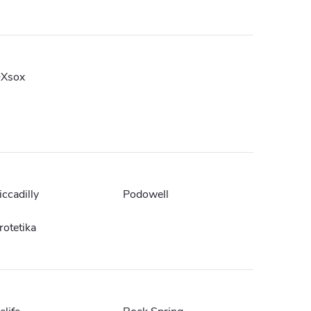
Xsox
iccadilly
Podowell
rotetika