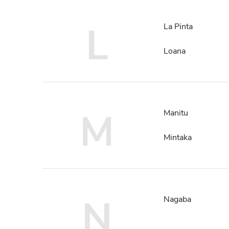
L
La Pinta
Loana
M
Manitu
Mintaka
N
Nagaba