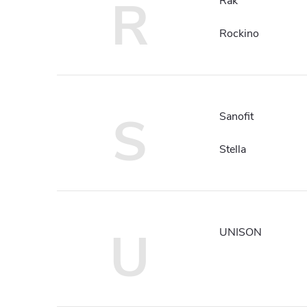
R
Rak
Rockino
S
Sanofit
Stella
U
UNISON