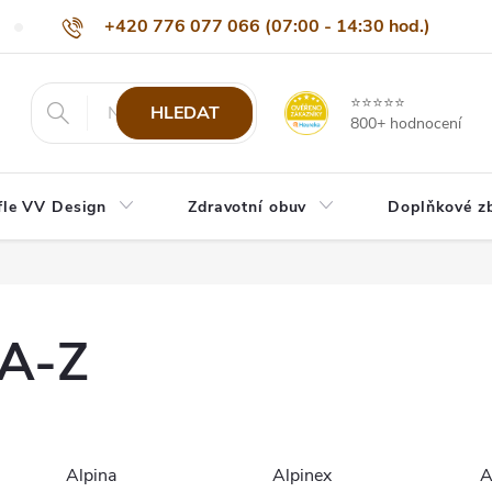
+420 776 077 066 (07:00 - 14:30 hod.)
Nejčastější dotazy
Naši odběratelé
Doprava a platba
Be
info@eshop-vvdesign.cz
⭐⭐⭐⭐⭐
HLEDAT
800+ hodnocení
fle VV Design
Zdravotní obuv
Doplňkové z
 A-Z
Alpina
Alpinex
A