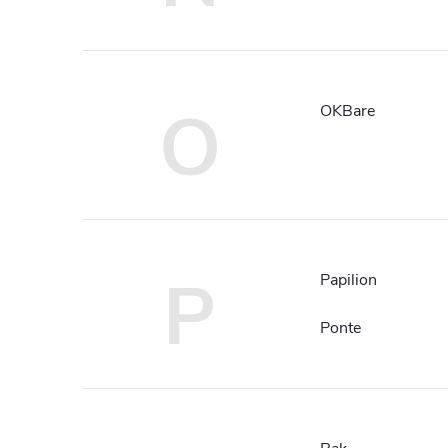
O
OKBare
P
Papilion
Ponte