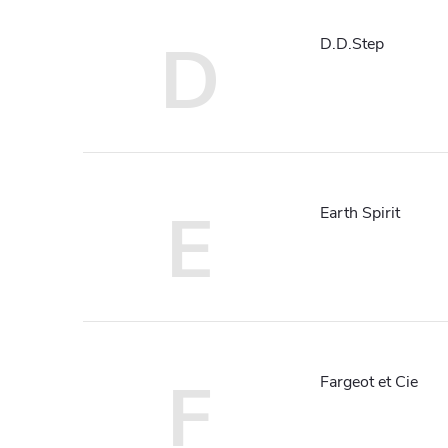
D
D.D.Step
E
Earth Spirit
F
Fargeot et Cie