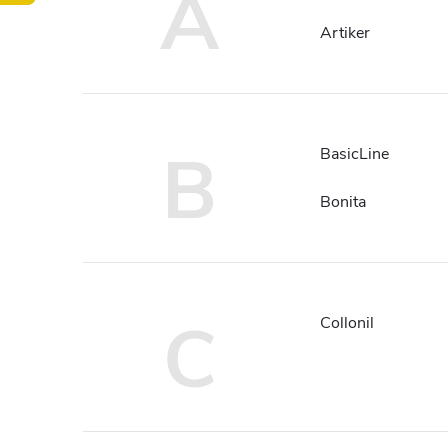
A
Artiker
B
BasicLine
Bonita
C
Collonil