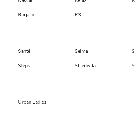
Rascal
Relax
R
Rogallo
RS
Santé
Selma
S
Steps
Stiledivita
S
Urban Ladies