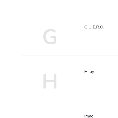
G
G.U.E.R.O.
H
Hilby
Imac