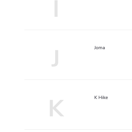
I
J
Joma
K
K Hike