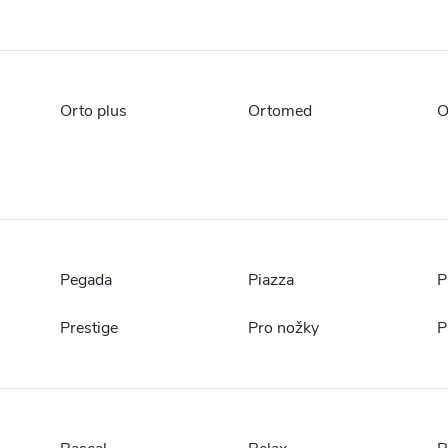
Orto plus
Ortomed
O
Pegada
Piazza
P
Prestige
Pro nožky
P