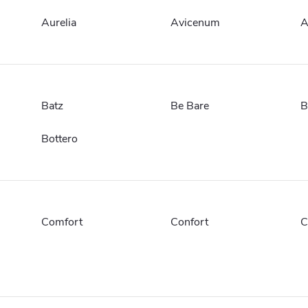
Aurelia
Avicenum
A
Batz
Be Bare
B
Bottero
Comfort
Confort
C