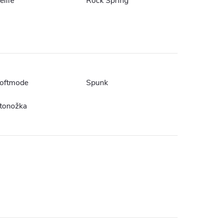
elife
Rock Spring
oftmode
Spunk
tonožka