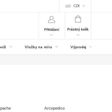
nefit Plus - platba
Obchodní podmínky
Vrácení, výměna nebo rekl
CZK
NÁKUPNÍ
KOŠÍK
Prázdný košík
Přihlášení
boží
Vložky na míru
Výprodej
B2B
pache
Arcopedico