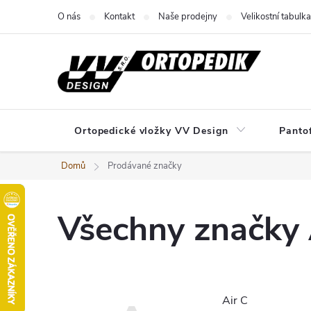
Přejít
O nás
Kontakt
Naše prodejny
Velikostní tabulka
na
obsah
Ortopedické vložky VV Design
Panto
Domů
Prodávané značky
Všechny značky
Air C