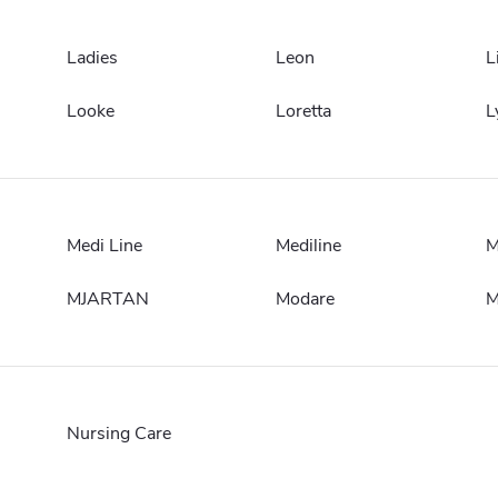
Ladies
Leon
L
Looke
Loretta
L
Medi Line
Mediline
M
MJARTAN
Modare
M
Nursing Care